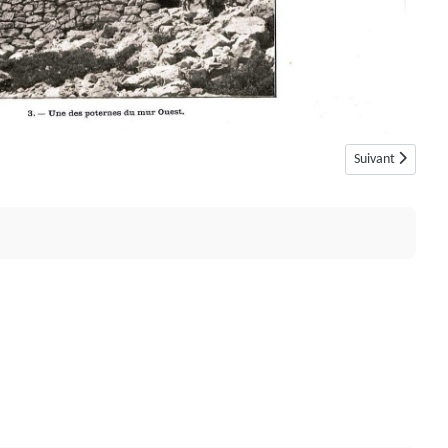
Article suivant :
Suivant