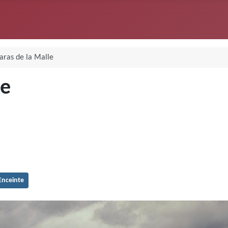
laras de la Malle
le
Enceinte