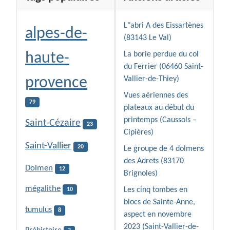
L"abri A des Eissartènes
alpes-de-
(83143 Le Val)
haute-
La borie perdue du col
du Ferrier (06460 Saint-
provence
Vallier-de-Thiey)
Vues aériennes des
79
plateaux au début du
printemps (Caussols –
Saint-Cézaire
23
Cipières)
Saint-Vallier
20
Le groupe de 4 dolmens
des Adrets (83170
Dolmen
12
Brignoles)
mégalithe
Les cinq tombes en
10
blocs de Sainte-Anne,
tumulus
8
aspect en novembre
2023 (Saint-Vallier-de-