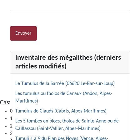
Système Captcha
*
Envoyer
Inventaire des mégalithes (derniers
articles modifiés)
Le Tumulus de la Sarrée (06620 Le-Bar-sur-Loup)
Les tumulus ou tholos de Canaux (Andon, Alpes-
Maritimes)
Castellaras de la Malle (Saint-Vallier-de-Thiey)
Tumulus de Clauds (Cabris, Alpes-Maritimes)
0
1
Les 5 tombes en blocs, tholos de Sainte-Anne ou de
2
Caillassou (Saint-Vallier, Alpes-Maritimes)
3
Tumuli 1 à 9 du Plan des Noves (Vence, Alpes-