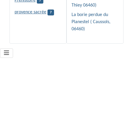
Préhistoire
7
Thiey 06460)
provence sacrée
7
La borie perdue du
Planestel ( Caussols,
06460)