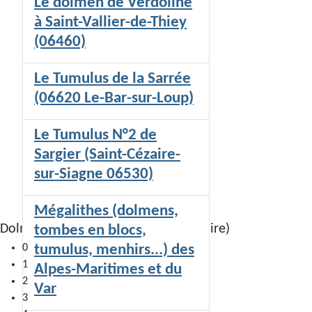
Le dolmen de Verdoline
à Saint-Vallier-de-Thiey
(06460)
Le Tumulus de la Sarrée
(06620 Le-Bar-sur-Loup)
Le Tumulus N°2 de
Sargier (Saint-Cézaire-
sur-Siagne 06530)
Mégalithes (dolmens,
Dolmen de Colle Basse II (Saint-Cézaire)
tombes en blocs,
tumulus, menhirs...) des
0
1
Alpes-Maritimes et du
2
Var
3