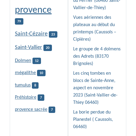
du Ferrier (06460 Saint-
provence
Vallier-de-Thiey)
Vues aériennes des
79
plateaux au début du
printemps (Caussols –
Saint-Cézaire
23
Cipières)
Saint-Vallier
20
Le groupe de 4 dolmens
des Adrets (83170
Dolmen
12
Brignoles)
mégalithe
Les cinq tombes en
10
blocs de Sainte-Anne,
tumulus
8
aspect en novembre
2023 (Saint-Vallier-de-
Préhistoire
7
Thiey 06460)
provence sacrée
7
La borie perdue du
Planestel ( Caussols,
06460)