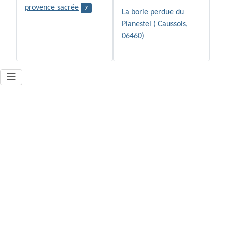
provence sacrée
7
La borie perdue du
Planestel ( Caussols,
06460)