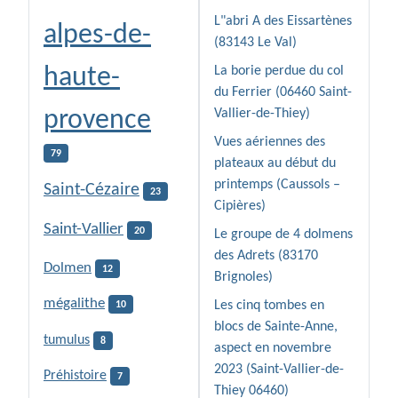
L"abri A des Eissartènes
alpes-de-
(83143 Le Val)
haute-
La borie perdue du col
du Ferrier (06460 Saint-
provence
Vallier-de-Thiey)
Vues aériennes des
79
plateaux au début du
printemps (Caussols –
Saint-Cézaire
23
Cipières)
Saint-Vallier
20
Le groupe de 4 dolmens
des Adrets (83170
Dolmen
12
Brignoles)
mégalithe
Les cinq tombes en
10
blocs de Sainte-Anne,
tumulus
8
aspect en novembre
2023 (Saint-Vallier-de-
Préhistoire
7
Thiey 06460)