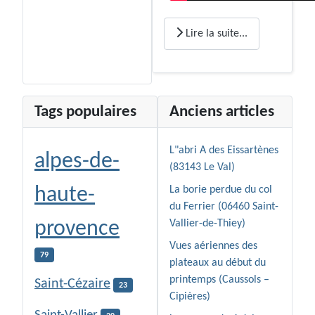
Lire la suite...
Tags populaires
Anciens articles
L"abri A des Eissartènes
alpes-de-
(83143 Le Val)
haute-
La borie perdue du col
du Ferrier (06460 Saint-
provence
Vallier-de-Thiey)
Vues aériennes des
79
plateaux au début du
printemps (Caussols –
Saint-Cézaire
23
Cipières)