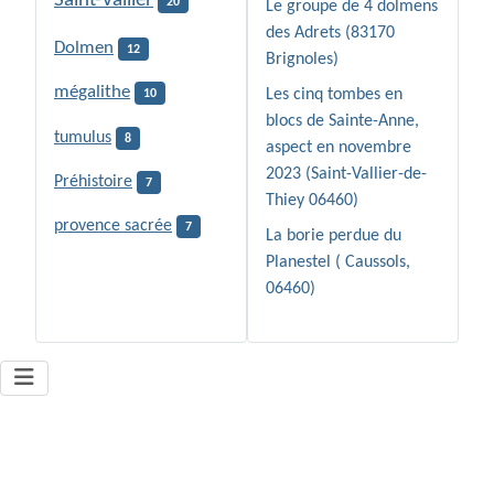
Saint-Vallier
20
Le groupe de 4 dolmens
des Adrets (83170
Dolmen
12
Brignoles)
mégalithe
Les cinq tombes en
10
blocs de Sainte-Anne,
tumulus
8
aspect en novembre
2023 (Saint-Vallier-de-
Préhistoire
7
Thiey 06460)
provence sacrée
7
La borie perdue du
Planestel ( Caussols,
06460)