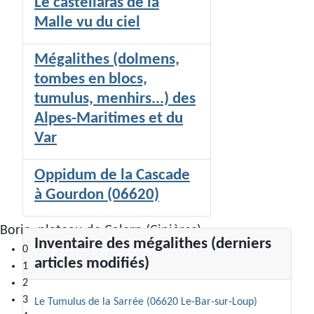
Le castellaras de la
Malle vu du ciel
Mégalithes (dolmens,
tombes en blocs,
tumulus, menhirs...) des
Alpes-Maritimes et du
Var
Oppidum de la Cascade
à Gourdon (06620)
Borie, plateau de Calern (Cipières)
Inventaire des mégalithes (derniers
0
articles modifiés)
1
2
3
Le Tumulus de la Sarrée (06620 Le-Bar-sur-Loup)