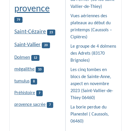
provence
Vallier-de-Thiey)
Vues aériennes des
79
plateaux au début du
printemps (Caussols –
Saint-Cézaire
23
Cipières)
Saint-Vallier
20
Le groupe de 4 dolmens
des Adrets (83170
Dolmen
12
Brignoles)
mégalithe
Les cinq tombes en
10
blocs de Sainte-Anne,
tumulus
8
aspect en novembre
2023 (Saint-Vallier-de-
Préhistoire
7
Thiey 06460)
provence sacrée
7
La borie perdue du
Planestel ( Caussols,
06460)