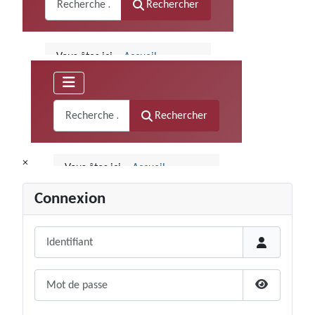
×
Connexion
Identifiant
Mot de passe
Afficher le