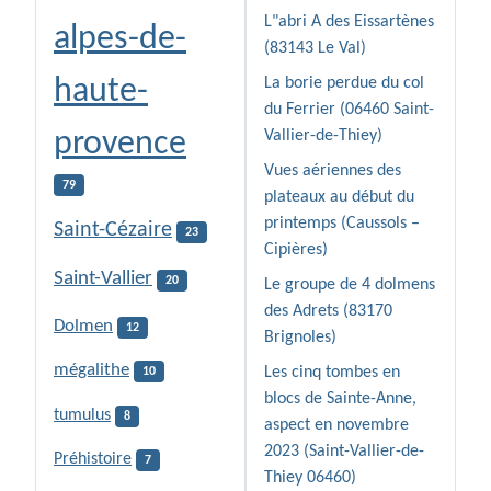
L"abri A des Eissartènes
alpes-de-
(83143 Le Val)
haute-
La borie perdue du col
du Ferrier (06460 Saint-
provence
Vallier-de-Thiey)
Vues aériennes des
79
plateaux au début du
printemps (Caussols –
Saint-Cézaire
23
Cipières)
Saint-Vallier
20
Le groupe de 4 dolmens
des Adrets (83170
Dolmen
12
Brignoles)
mégalithe
Les cinq tombes en
10
blocs de Sainte-Anne,
tumulus
8
aspect en novembre
2023 (Saint-Vallier-de-
Préhistoire
7
Thiey 06460)