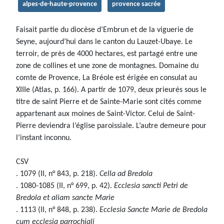
alpes-de-haute-provence
provence sacrée
Faisait partie du diocèse d’Embrun et de la viguerie de
Seyne, aujourd’hui dans le canton du Lauzet-Ubaye. Le
terroir, de près de 4000 hectares, est partagé entre une
zone de collines et une zone de montagnes. Domaine du
comte de Provence, La Bréole est érigée en consulat au
XIIIe (Atlas, p. 166). A partir de 1079, deux prieurés sous le
titre de saint Pierre et de Sainte-Marie sont cités comme
appartenant aux moines de Saint-Victor. Celui de Saint-
Pierre deviendra l’église paroissiale. L’autre demeure pour
l’instant inconnu.
CSV
. 1079 (II, n° 843, p. 218).
Cella ad Bredola
. 1080-1085 (II, n° 699, p. 42).
Ecclesia sancti Petri de
Bredola et aliam sancte Marie
. 1113 (II, n° 848, p. 238).
Ecclesia Sancte Marie de Bredola
cum ecclesia parrochiali