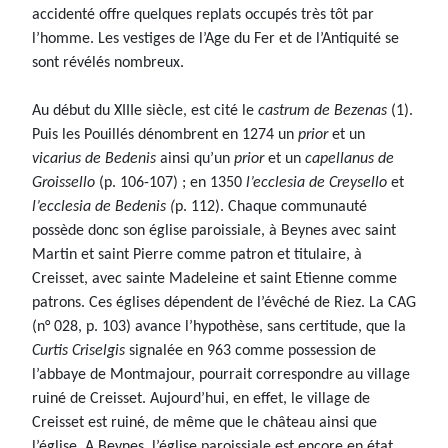
accidenté offre quelques replats occupés très tôt par
l’homme. Les vestiges de l’Age du Fer et de l’Antiquité se
sont révélés nombreux.
Au début du XIIIe siècle, est cité le
castrum de Bezenas
(1).
Puis les Pouillés dénombrent en 1274 un
prior
et un
vicarius de Bedenis
ainsi qu’un
prior
et un
capellanus de
Groissello
(p. 106-107) ; en 1350
l’ecclesia de Creysello
et
l’ecclesia de Bedenis (
p. 112). Chaque communauté
possède donc son église paroissiale, à Beynes avec saint
Martin et saint Pierre comme patron et titulaire, à
Creisset, avec sainte Madeleine et saint Etienne comme
patrons. Ces églises dépendent de l’évêché de Riez. La CAG
(n° 028, p. 103) avance l’hypothèse, sans certitude, que la
Curtis Criselgis
signalée en 963 comme possession de
l’abbaye de Montmajour, pourrait correspondre au village
ruiné de Creisset. Aujourd’hui, en effet, le village de
Creisset est ruiné, de même que le château ainsi que
l’église. A Beynes, l’église paroissiale est encore en état,