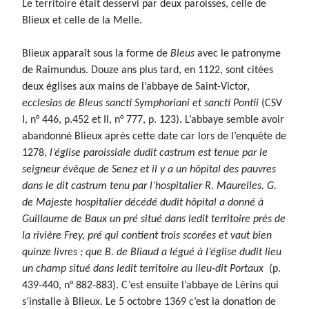
Le territoire était desservi par deux paroisses, celle de
Blieux et celle de la Melle.
Blieux apparaît sous la forme de
Bleus
avec le patronyme
de Raimundus. Douze ans plus tard, en 1122, sont citées
deux églises aux mains de l’abbaye de Saint-Victor,
ecclesias de Bleus sancti Symphoriani et sancti Pontii
(CSV
I, n° 446, p.452 et II, n° 777, p. 123). L’abbaye semble avoir
abandonné Blieux après cette date car lors de l’enquête de
1278,
l’église paroissiale dudit castrum est tenue par le
seigneur évêque de Senez et il y a un hôpital des pauvres
dans le dit castrum tenu par l’hospitalier R. Maurelles. G.
de Majeste hospitalier décédé dudit hôpital a donné à
Guillaume de Baux un pré situé dans ledit territoire près de
la rivière Frey, pré qui contient trois scorées et vaut bien
quinze livres ; que B. de Bliaud a légué à l’église dudit lieu
un champ situé dans ledit territoire au lieu-dit Portaux
(p.
439-440, n° 882-883). C’est ensuite l’abbaye de Lérins qui
s’installe à Blieux. Le 5 octobre 1369 c’est la donation de