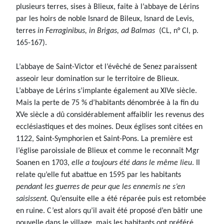
plusieurs terres, sises à Blieux, faite à l’abbaye de Lérins
par les hoirs de noble Isnard de Bileux, Isnard de Levis,
terres
in Ferraginibus, in Brigas, ad Balmas
(CL, n° CI, p.
165-167).
L’abbaye de Saint-Victor et l’évêché de Senez paraissent
asseoir leur domination sur le territoire de Blieux.
L’abbaye de Lérins s’implante également au XIVe siècle.
Mais la perte de 75 % d’habitants dénombrée à la fin du
XVe siècle a dû considérablement affaiblir les revenus des
ecclésiastiques et des moines. Deux églises sont citées en
1122, Saint-Symphorien et Saint-Pons. La première est
l’église paroissiale de Blieux et comme le reconnaît Mgr
Soanen en 1703,
elle a toujours été dans le même lieu
. Il
relate qu’elle fut abattue en 1595 par les habitants
pendant les guerres de peur que les ennemis ne s’en
saisissent.
Qu’ensuite elle a été réparée puis est retombée
en ruine. C’est alors qu’il avait été proposé d’en bâtir une
nouvelle dans le village, mais les habitants ont préféré