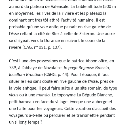
commune de 2610 hectares est établie au bord de l’Asse
au nord du plateau de Valensole. La faible altitude (500 m
en moyenne), les rives de la rivière et les plateaux la
dominant ont très tôt attiré l’activité humaine. Il est
probable qu’une voie antique passait en rive gauche de
l’Asse reliant la cité de Riez à celle de Sisteron. Une autre
se dirigeait vers la Durance en suivant le cours de la
rivière (CAG, n° 031, p. 107).
C’est l’une des possessions que le patrice Abbon offre, en
739, à l’abbaye de Novalaise,
in pago Regense Braccio,
locellum Bractium
(CSHG, p. 44). Pour l’époque, il faut
situer le lieu sans doute en rive gauche de l’Asse, près de
la voie antique. Il peut faire suite à un site romain, de type
vicus
ou à une
mansio.
Le toponyme La Bégude Blanche,
petit hameau en face du village, évoque une auberge et
une halte pour les voyageurs. Cette vocation d’accueil des
voyageurs a-t-elle pu perdurer et se transmettre pendant
un si long temps ?