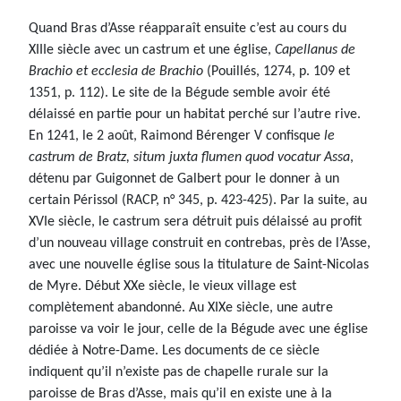
Quand Bras d’Asse réapparaît ensuite c’est au cours du
XIIIe siècle avec un castrum et une église,
Capellanus de
Brachio et ecclesia de Brachio
(Pouillés, 1274, p. 109 et
1351, p. 112). Le site de la Bégude semble avoir été
délaissé en partie pour un habitat perché sur l’autre rive.
En 1241, le 2 août, Raimond Bérenger V confisque
le
castrum de Bratz, situm juxta flumen quod vocatur Assa
,
détenu par Guigonnet de Galbert pour le donner à un
certain Périssol (RACP, n° 345, p. 423-425). Par la suite, au
XVIe siècle, le castrum sera détruit puis délaissé au profit
d’un nouveau village construit en contrebas, près de l’Asse,
avec une nouvelle église sous la titulature de Saint-Nicolas
de Myre. Début XXe siècle, le vieux village est
complètement abandonné. Au XIXe siècle, une autre
paroisse va voir le jour, celle de la Bégude avec une église
dédiée à Notre-Dame. Les documents de ce siècle
indiquent qu’il n’existe pas de chapelle rurale sur la
paroisse de Bras d’Asse, mais qu’il en existe une à la