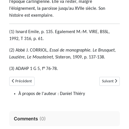
l’époque carlingienne. Elle va rester, malgré
l’éloignement, la paroisse jusqu’au XVIIe siècle. Son
histoire est exemplaire.
(1) Isnard Emile, p. 135. Egalement M.-M. VIRE, BSSL,
1992, T 316, p. 61.
(2) Abbé J. CORRIOL,
Essai de monographie. Le Brusquet,
Lauzière, Le Mousteiret,
Sisteron, 1909, p. 137-138.
(3) ADAHP 1 G 5, f° 76-78.
Article précédent : Brunet (04)
Article suivant : 
Précédent
Suivant
À propos de l'auteur :
Daniel Thiéry
Comments
(
0
)