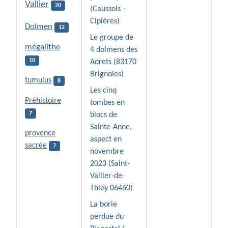
Vallier
20
(Caussols –
Cipières)
Dolmen
12
Le groupe de
mégalithe
4 dolmens des
10
Adrets (83170
Brignoles)
tumulus
8
Les cinq
Préhistoire
tombes en
7
blocs de
Sainte-Anne,
provence
aspect en
sacrée
7
novembre
2023 (Saint-
Vallier-de-
Thiey 06460)
La borie
perdue du