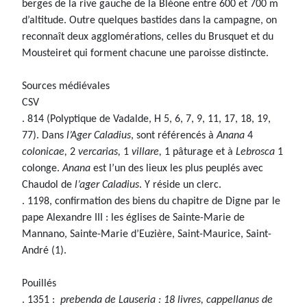
berges de la rive gauche de la Bléone entre 600 et 700 m
d’altitude. Outre quelques bastides dans la campagne, on
reconnaît deux agglomérations, celles du Brusquet et du
Mousteiret qui forment chacune une paroisse distincte.
Sources médiévales
CSV
. 814 (Polyptique de Vadalde, H 5, 6, 7, 9, 11, 17, 18, 19,
77). Dans
l’Ager Caladius
, sont référencés à
Anana
4
colonicae,
2
vercarias,
1
villare,
1 pâturage et à
Lebrosca
1
colonge.
Anana
est l’un des lieux les plus peuplés avec
Chaudol de
l’ager Caladius
. Y réside un clerc.
. 1198, confirmation des biens du chapitre de Digne par le
pape Alexandre III : les églises de Sainte-Marie de
Mannano, Sainte-Marie d’Euzière, Saint-Maurice, Saint-
André (1).
Pouillés
. 1351 :
prebenda de Lauseria : 18 livres, cappellanus de