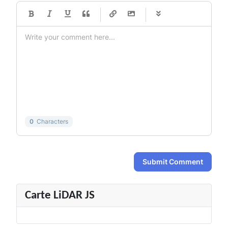
-
-
-
-
-
-
-
-
-
-
-
-
-
-
-
-
-
-
-
-
-
-
-
-
-
-
-
-
-
-
0
Characters
Submit Comment
Carte LiDAR JS