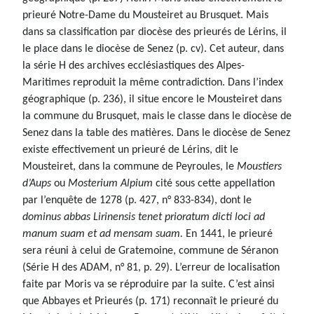
prieuré Notre-Dame du Mousteiret au Brusquet. Mais
dans sa classification par diocèse des prieurés de Lérins, il
le place dans le diocèse de Senez (p. cv). Cet auteur, dans
la série H des archives ecclésiastiques des Alpes-
Maritimes reproduit la même contradiction. Dans l’index
géographique (p. 236), il situe encore le Mousteiret dans
la commune du Brusquet, mais le classe dans le diocèse de
Senez dans la table des matières. Dans le diocèse de Senez
existe effectivement un prieuré de Lérins, dit le
Mousteiret, dans la commune de Peyroules, le
Moustiers
d’Aups
ou
Mosterium Alpium
cité sous cette appellation
par l’enquête de 1278 (p. 427, n° 833-834), dont le
dominus abbas Lirinensis tenet prioratum dicti loci ad
manum suam et ad mensam suam.
En 1441, le prieuré
sera réuni à celui de Gratemoine, commune de Séranon
(Série H des ADAM, n° 81, p. 29). L’erreur de localisation
faite par Moris va se réproduire par la suite. C’est ainsi
que Abbayes et Prieurés (p. 171) reconnaît le prieuré du