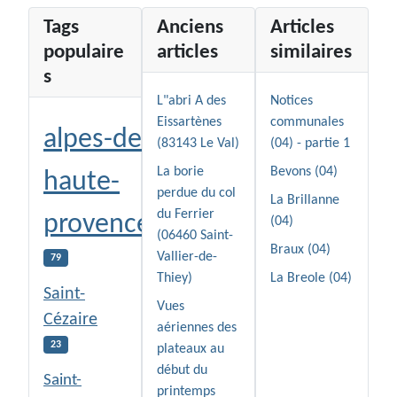
Tags
Anciens
Articles
populaire
articles
similaires
s
L"abri A des
Notices
Eissartènes
communales
alpes-de-
(83143 Le Val)
(04) - partie 1
La borie
Bevons (04)
haute-
perdue du col
La Brillanne
du Ferrier
provence
(04)
(06460 Saint-
Braux (04)
Vallier-de-
79
Thiey)
La Breole (04)
Saint-
Vues
Cézaire
aériennes des
23
plateaux au
début du
Saint-
printemps