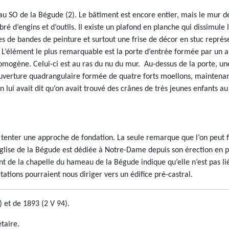
 au SO de la Bégude (2). Le bâtiment est encore entier, mais le mur d
ré d’engins et d’outils. Il existe un plafond en planche qui dissimule 
es de bandes de peinture et surtout une frise de décor en stuc représe
 L’élément le plus remarquable est la porte d’entrée formée par un a
ogène. Celui-ci est au ras du nu du mur. Au-dessus de la porte, une 
ouverture quadrangulaire formée de quatre forts moellons, maintenant
 lui avait dit qu’on avait trouvé des crânes de très jeunes enfants au
 tenter une approche de fondation. La seule remarque que l’on peut fai
l’église de la Bégude est dédiée à Notre-Dame depuis son érection en pa
ent de la chapelle du hameau de la Bégude indique qu’elle n’est pas li
ations pourraient nous diriger vers un édifice pré-castral.
 et de 1893 (2 V 94).
étaire.