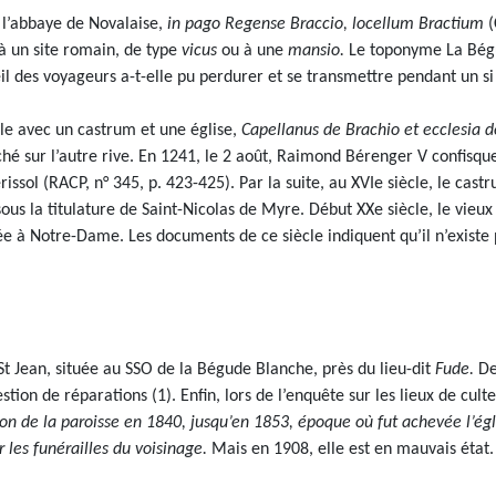
à l’abbaye de Novalaise,
in pago Regense Braccio, locellum Bractium
(
e à un site romain, de type
vicus
ou à une
mansio.
Le toponyme La Bégu
il des voyageurs a-t-elle pu perdurer et se transmettre pendant un si
cle avec un castrum et une église,
Capellanus de Brachio et ecclesia d
hé sur l’autre rive. En 1241, le 2 août, Raimond Bérenger V confisq
sol (RACP, n° 345, p. 423-425). Par la suite, au XVIe siècle, le castr
 sous la titulature de Saint-Nicolas de Myre. Début XXe siècle, le vie
ée à Notre-Dame. Les documents de ce siècle indiquent qu’il n’existe p
 St Jean, située au SSO de la Bégude Blanche, près du lieu-dit
Fude.
De 
ion de réparations (1). Enfin, lors de l’enquête sur les lieux de culte 
ection de la paroisse en 1840, jusqu’en 1853, époque où fut achevée l’ég
r les funérailles du voisinage.
Mais en 1908, elle est en mauvais état. A