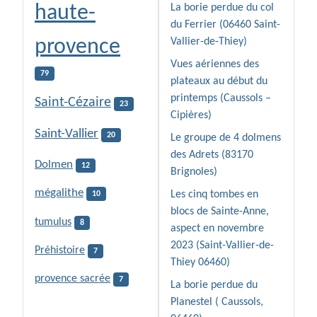
haute-
La borie perdue du col
du Ferrier (06460 Saint-
provence
Vallier-de-Thiey)
Vues aériennes des
79
plateaux au début du
printemps (Caussols –
Saint-Cézaire
23
Cipières)
Saint-Vallier
20
Le groupe de 4 dolmens
des Adrets (83170
Dolmen
12
Brignoles)
mégalithe
Les cinq tombes en
10
blocs de Sainte-Anne,
tumulus
8
aspect en novembre
2023 (Saint-Vallier-de-
Préhistoire
7
Thiey 06460)
provence sacrée
7
La borie perdue du
Planestel ( Caussols,