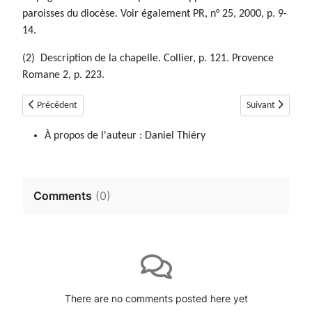
paroisses du diocèse. Voir également PR, n° 25, 2000, p. 9-
14.
(2) Description de la chapelle. Collier, p. 121. Provence
Romane 2, p. 223.
Article précédent : Auzet (04)
Article suivant : 
Précédent
Suivant
À propos de l'auteur :
Daniel Thiéry
Comments
(
0
)
There are no comments posted here yet