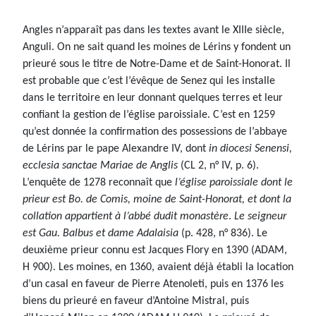
Angles n’apparaît pas dans les textes avant le XIIIe siècle,
Anguli. On ne sait quand les moines de Lérins y fondent un
prieuré sous le titre de Notre-Dame et de Saint-Honorat. Il
est probable que c’est l’évêque de Senez qui les installe
dans le territoire en leur donnant quelques terres et leur
confiant la gestion de l’église paroissiale. C’est en 1259
qu’est donnée la confirmation des possessions de l’abbaye
de Lérins par le pape Alexandre IV, dont
in diocesi Senensi,
ecclesia sanctae Mariae de Anglis
(CL 2, n° IV, p. 6).
L’enquête de 1278 reconnaît que
l’église paroissiale dont le
prieur est Bo. de Comis, moine de Saint-Honorat, et dont la
collation appartient à l’abbé dudit monastère
.
Le seigneur
est Gau. Balbus et dame Adalaisia
(p. 428, n° 836). Le
deuxième prieur connu est Jacques Flory en 1390 (ADAM,
H 900). Les moines, en 1360, avaient déjà établi la location
d’un casal en faveur de Pierre Atenoleti, puis en 1376 les
biens du prieuré en faveur d’Antoine Mistral, puis