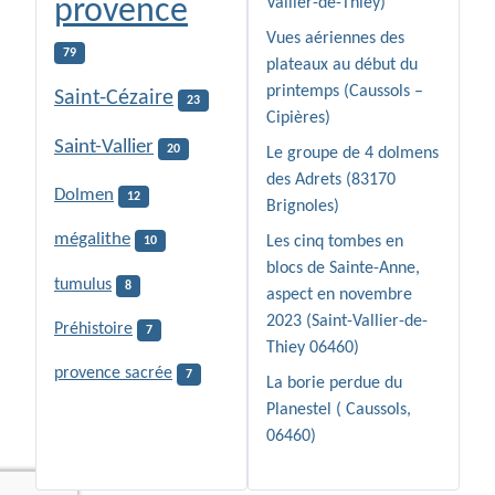
provence
Vallier-de-Thiey)
Vues aériennes des
79
plateaux au début du
printemps (Caussols –
Saint-Cézaire
23
Cipières)
Saint-Vallier
20
Le groupe de 4 dolmens
des Adrets (83170
Dolmen
12
Brignoles)
mégalithe
Les cinq tombes en
10
blocs de Sainte-Anne,
tumulus
8
aspect en novembre
2023 (Saint-Vallier-de-
Préhistoire
7
Thiey 06460)
provence sacrée
7
La borie perdue du
Planestel ( Caussols,
06460)