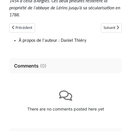
1454 à celui d’Angles. Ces deux prieurés restèrent la
propriété de l’abbaye de Lérins jusqu’à sa sécularisation en
1788.
Article précédent : Allos (04)
Article suivant :
Précédent
Suivant
À propos de l'auteur :
Daniel Thiéry
Comments
(
0
)
There are no comments posted here yet