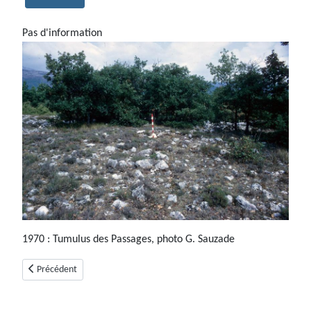
Pas d'information
1970 : Tumulus des Passages, photo G. Sauzade
Article précédent : Le tumulus à antennes de la Friyère (Saint-Vallier-de-
Précédent