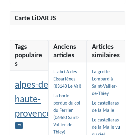
Carte LiDAR JS
Tags
Anciens
Articles
populaire
articles
similaires
s
L"abri A des
La grotte
Eissartènes
Lombard à
alpes-de-
(83143 Le Val)
Saint-Vallier-
de-Thiey
La borie
haute-
perdue du col
Le castellaras
du Ferrier
de la Malle
provence
(06460 Saint-
Le castellaras
Vallier-de-
79
de la Malle vu
Thiey)
du ciel