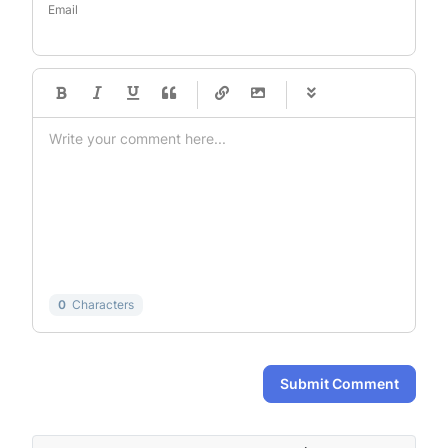
Email
-
-
-
-
-
-
-
-
-
-
-
-
-
-
-
-
-
-
-
-
-
-
-
-
-
-
-
-
-
-
0
Characters
Submit Comment