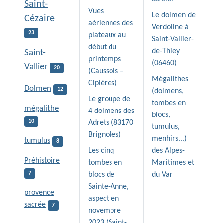
Saint-
Vues
Le dolmen de
Cézaire
aériennes des
Verdoline à
23
plateaux au
Saint-Vallier-
début du
de-Thiey
Saint-
printemps
(06460)
Vallier
20
(Caussols –
Mégalithes
Cipières)
Dolmen
12
(dolmens,
Le groupe de
tombes en
mégalithe
4 dolmens des
blocs,
10
Adrets (83170
tumulus,
Brignoles)
menhirs...)
tumulus
8
Les cinq
des Alpes-
Préhistoire
tombes en
Maritimes et
7
blocs de
du Var
Sainte-Anne,
provence
aspect en
sacrée
7
novembre
2023 (Saint-