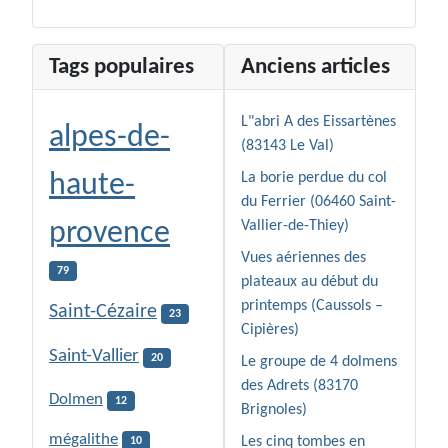
Tags populaires
Anciens articles
L"abri A des Eissartènes
alpes-de-
(83143 Le Val)
haute-
La borie perdue du col
du Ferrier (06460 Saint-
provence
Vallier-de-Thiey)
Vues aériennes des
79
plateaux au début du
printemps (Caussols –
Saint-Cézaire
23
Cipières)
Saint-Vallier
20
Le groupe de 4 dolmens
des Adrets (83170
Dolmen
12
Brignoles)
mégalithe
Les cinq tombes en
10