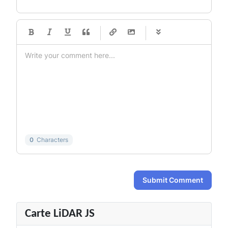
-
-
-
-
-
-
-
-
-
-
-
-
-
-
-
-
-
-
-
-
-
-
-
-
-
-
-
-
-
-
0
Characters
Submit Comment
Carte LiDAR JS