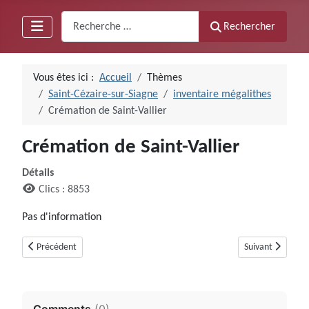
Recherche
Rechercher
Vous êtes ici :
Accueil
Thèmes
Saint-Cézaire-sur-Siagne
inventaire mégalithes
Crémation de Saint-Vallier
Crémation de Saint-Vallier
Détails
Clics : 8853
Pas d'information
Article précédent : Ciste des Puades (Saint-Cézaire-sur-Siagne)
Article suivant : 
Précédent
Suivant