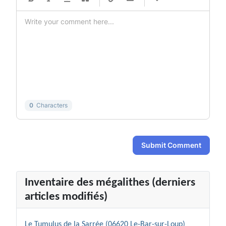
-
-
-
-
-
-
-
-
-
-
-
-
-
-
-
-
-
-
-
-
-
-
-
-
-
-
-
-
0
Characters
Submit Comment
Inventaire des mégalithes (derniers
articles modifiés)
Le Tumulus de la Sarrée (06620 Le-Bar-sur-Loup)