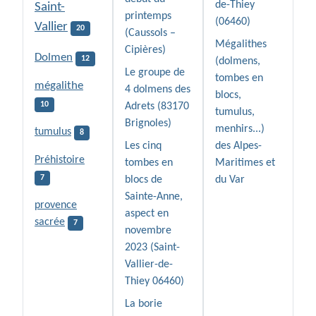
de-Thiey
Saint-
printemps
(06460)
Vallier
20
(Caussols –
Mégalithes
Cipières)
Dolmen
12
(dolmens,
Le groupe de
tombes en
mégalithe
4 dolmens des
blocs,
10
Adrets (83170
tumulus,
Brignoles)
menhirs...)
tumulus
8
Les cinq
des Alpes-
Préhistoire
tombes en
Maritimes et
7
blocs de
du Var
Sainte-Anne,
provence
aspect en
sacrée
7
novembre
2023 (Saint-
Vallier-de-
Thiey 06460)
La borie