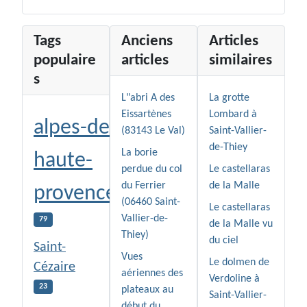
Tags
Anciens
Articles
populaire
articles
similaires
s
L"abri A des
La grotte
Eissartènes
Lombard à
alpes-de-
(83143 Le Val)
Saint-Vallier-
de-Thiey
La borie
haute-
perdue du col
Le castellaras
du Ferrier
de la Malle
provence
(06460 Saint-
Le castellaras
Vallier-de-
79
de la Malle vu
Thiey)
du ciel
Saint-
Vues
Le dolmen de
Cézaire
aériennes des
Verdoline à
23
plateaux au
Saint-Vallier-
début du