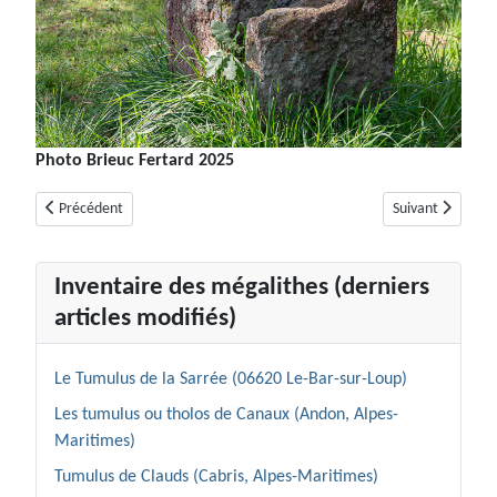
Photo Brieuc Fertard 2025
Article précédent : Menhir 2 des Veyssières (ou de Valescure)
Article suivant :
Précédent
Suivant
Inventaire des mégalithes (derniers
articles modifiés)
Le Tumulus de la Sarrée (06620 Le-Bar-sur-Loup)
Les tumulus ou tholos de Canaux (Andon, Alpes-
Maritimes)
Tumulus de Clauds (Cabris, Alpes-Maritimes)