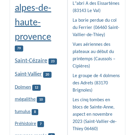
L"abri A des Eissartènes
alpes-de-
(83143 Le Val)
haute-
La borie perdue du col
du Ferrier (06460 Saint-
provence
Vallier-de-Thiey)
Vues aériennes des
79
plateaux au début du
printemps (Caussols –
Saint-Cézaire
23
Cipières)
Saint-Vallier
20
Le groupe de 4 dolmens
des Adrets (83170
Dolmen
12
Brignoles)
mégalithe
Les cinq tombes en
10
blocs de Sainte-Anne,
tumulus
8
aspect en novembre
2023 (Saint-Vallier-de-
Préhistoire
7
Thiey 06460)