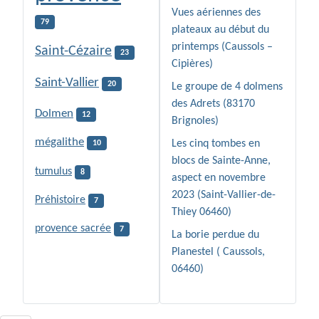
Vues aériennes des
79
plateaux au début du
printemps (Caussols –
Saint-Cézaire
23
Cipières)
Saint-Vallier
20
Le groupe de 4 dolmens
des Adrets (83170
Dolmen
12
Brignoles)
mégalithe
Les cinq tombes en
10
blocs de Sainte-Anne,
tumulus
8
aspect en novembre
2023 (Saint-Vallier-de-
Préhistoire
7
Thiey 06460)
provence sacrée
7
La borie perdue du
Planestel ( Caussols,
06460)