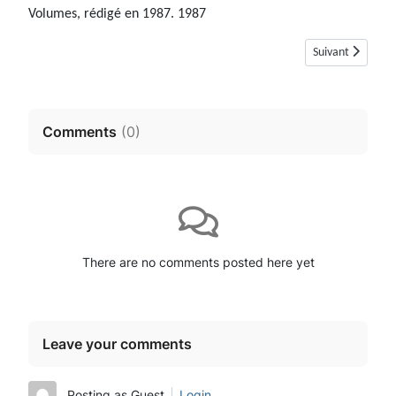
Volumes, rédigé en 1987. 1987
Article suivant :
Suivant
Comments
(
0
)
There are no comments posted here yet
Leave your comments
Posting as Guest
Login