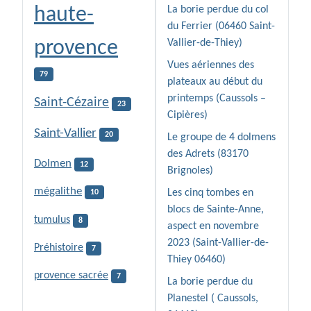
haute-
La borie perdue du col
du Ferrier (06460 Saint-
provence
Vallier-de-Thiey)
Vues aériennes des
79
plateaux au début du
printemps (Caussols –
Saint-Cézaire
23
Cipières)
Saint-Vallier
20
Le groupe de 4 dolmens
des Adrets (83170
Dolmen
12
Brignoles)
mégalithe
Les cinq tombes en
10
blocs de Sainte-Anne,
tumulus
8
aspect en novembre
2023 (Saint-Vallier-de-
Préhistoire
7
Thiey 06460)
provence sacrée
7
La borie perdue du
Planestel ( Caussols,