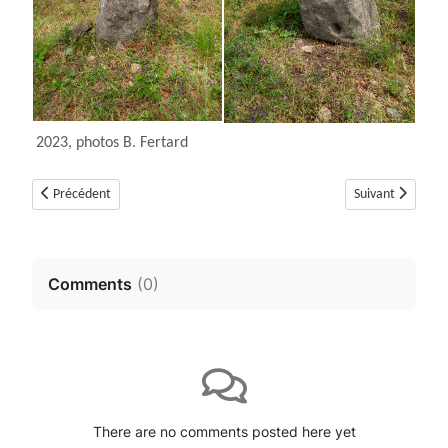
2023, photos B. Fertard
Article précédent : Tumuli 1 à 9 du Plan des Noves (Vence, Alpes-Maritim
Article suivant 
Précédent
Suivant
Comments
(
0
)
There are no comments posted here yet