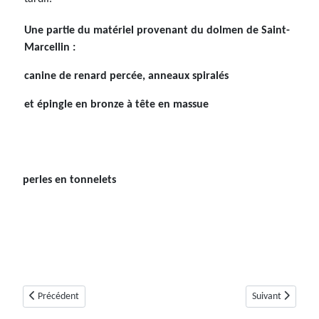
Une partie du matériel provenant du dolmen de Saint-
Marcellin :
canine de renard percée, anneaux spiralés
et épingle en bronze à tête en massue
perles en tonnelets
Article précédent : Tumulus ou tholos des Pounches (Mons, Var)
Article suivant :
Précédent
Suivant