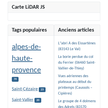
Carte LiDAR JS
Tags populaires
Anciens articles
L"abri A des Eissartènes
alpes-de-
(83143 Le Val)
haute-
La borie perdue du col
du Ferrier (06460 Saint-
provence
Vallier-de-Thiey)
Vues aériennes des
79
plateaux au début du
printemps (Caussols –
Saint-Cézaire
23
Cipières)
Saint-Vallier
20
Le groupe de 4 dolmens
des Adrets (83170