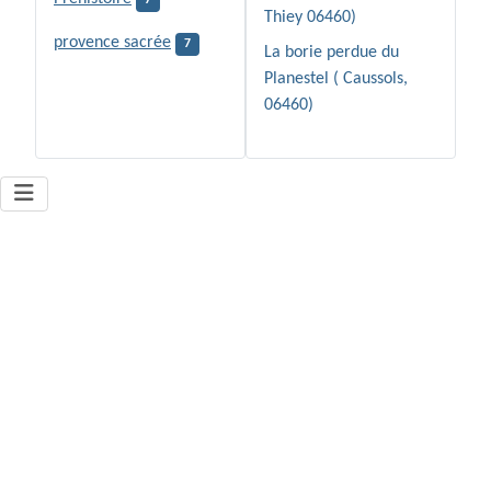
7
Thiey 06460)
provence sacrée
7
La borie perdue du
Planestel ( Caussols,
06460)