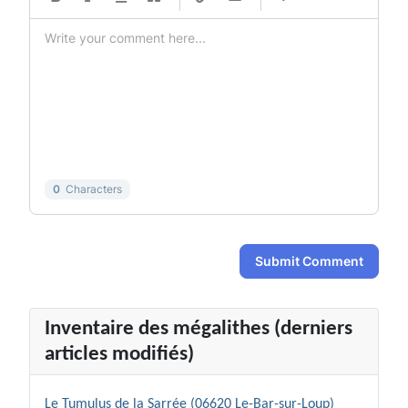
-
-
-
-
-
-
-
-
-
-
-
-
-
-
-
-
-
-
-
-
-
-
-
-
-
-
-
-
0
Characters
Submit Comment
Inventaire des mégalithes (derniers
articles modifiés)
Le Tumulus de la Sarrée (06620 Le-Bar-sur-Loup)