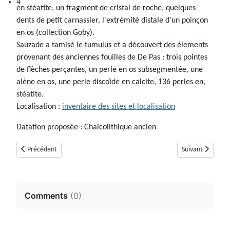
4
en stéatite, un fragment de cristal de roche, quelques
dents de petit carnassier, l'extrémité distale d'un poinçon
en os (collection Goby).
Sauzade a tamisé le tumulus et a découvert des élements
provenant des anciennes fouilles de De Pas : trois pointes
de flèches perçantes, un perle en os subsegmentée, une
alène en os, une perle discoïde en calcite, 136 perles en,
stéatite.
Localisation :
inventaire des sites et localisation
Datation proposée : Chalcolithique ancien
Article précédent : Dolmen de Saint Marcellin (Mons, Var)
Article suivant :
Précédent
Suivant
Comments
(
0
)