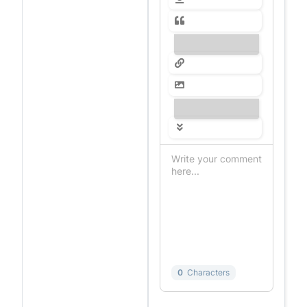
---------------
---------------
0
Characters