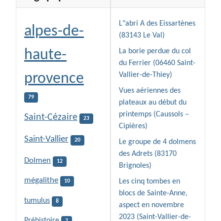
L"abri A des Eissartènes
alpes-de-
(83143 Le Val)
haute-
La borie perdue du col
du Ferrier (06460 Saint-
provence
Vallier-de-Thiey)
Vues aériennes des
79
plateaux au début du
printemps (Caussols –
Saint-Cézaire
23
Cipières)
Saint-Vallier
20
Le groupe de 4 dolmens
des Adrets (83170
Dolmen
12
Brignoles)
mégalithe
Les cinq tombes en
10
blocs de Sainte-Anne,
tumulus
8
aspect en novembre
2023 (Saint-Vallier-de-
Préhistoire