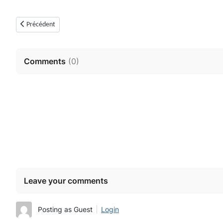
Article précédent : Dolmen de Riens ou de Saint-Pierre (Mons, Var)
Précédent
Comments
(
0
)
Leave your comments
Posting as Guest
Login