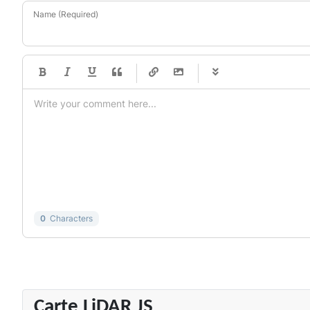
Name (Required)
-
-
-
-
-
-
-
-
-
-
-
-
-
-
-
-
-
-
-
-
-
-
-
-
-
-
-
-
-
-
0
Characters
Carte LiDAR JS