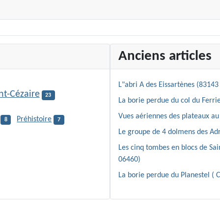
Anciens articles
L"abri A des Eissartènes (83143 
nt-Cézaire
23
La borie perdue du col du Ferrie
Vues aériennes des plateaux au 
Préhistoire
8
7
Le groupe de 4 dolmens des Adr
Les cinq tombes en blocs de Sa
06460)
La borie perdue du Planestel ( 