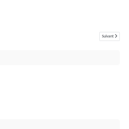
Article suivant 
Suivant