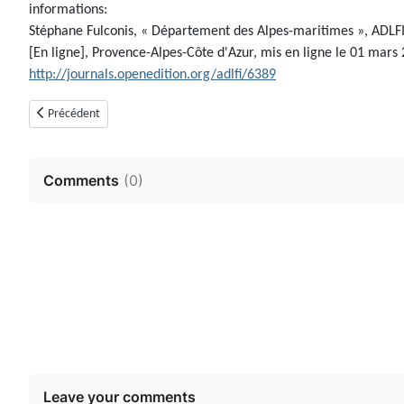
informations:
Stéphane Fulconis, « Département des Alpes-maritimes », ADLFI
[En ligne], Provence-Alpes-Côte d'Azur, mis en ligne le 01 mars 
http://journals.openedition.org/adlfi/6389
Article précédent : Tumulus de Pomereit (Cabris, Alpes-Maritimes)
Précédent
Comments
(
0
)
Leave your comments