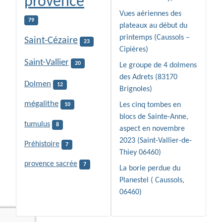
provence
Vues aériennes des
79
plateaux au début du
printemps (Caussols –
Saint-Cézaire
23
Cipières)
Saint-Vallier
20
Le groupe de 4 dolmens
des Adrets (83170
Dolmen
12
Brignoles)
mégalithe
Les cinq tombes en
10
blocs de Sainte-Anne,
tumulus
8
aspect en novembre
2023 (Saint-Vallier-de-
Préhistoire
7
Thiey 06460)
provence sacrée
7
La borie perdue du
Planestel ( Caussols,
06460)