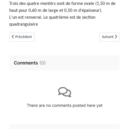
Trois des quatre menhirs sont de forme ovale (1,50 m de
haut pour 0,60 m de large et 0,50 m d'épaisseur).
L'un est renversé. Le quatrième est de section
quadrangulaire
Article précédent : Tombe en blocs du Brusquet ou de Pisso Can (détruit) 
Article suivant :
Précédent
Suivant
Comments
(
0
)
There are no comments posted here yet