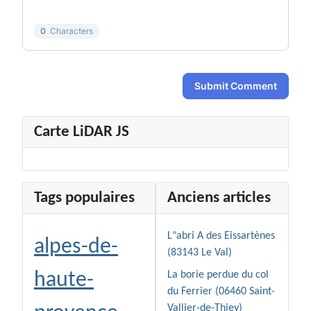
0
Characters
Submit Comment
Carte LiDAR JS
Tags populaires
Anciens articles
L"abri A des Eissartènes
alpes-de-
(83143 Le Val)
haute-
La borie perdue du col
du Ferrier (06460 Saint-
Vallier-de-Thiey)