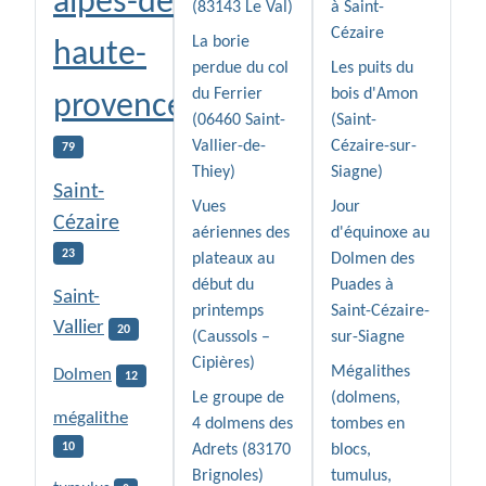
alpes-de-
(83143 Le Val)
à Saint-
Cézaire
La borie
haute-
perdue du col
Les puits du
du Ferrier
bois d'Amon
provence
(06460 Saint-
(Saint-
Vallier-de-
Cézaire-sur-
79
Thiey)
Siagne)
Saint-
Vues
Jour
Cézaire
aériennes des
d'équinoxe au
23
plateaux au
Dolmen des
début du
Puades à
Saint-
printemps
Saint-Cézaire-
Vallier
20
(Caussols –
sur-Siagne
Cipières)
Mégalithes
Dolmen
12
Le groupe de
(dolmens,
mégalithe
4 dolmens des
tombes en
10
Adrets (83170
blocs,
Brignoles)
tumulus,