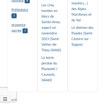
tumulus
8
menhirs...)
Les cinq
des Alpes-
Préhistoire
tombes en
Maritimes et
7
blocs de
du Var
Sainte-Anne,
provence
aspect en
Le dolmen des
sacrée
7
novembre
Puades (Saint-
2023 (Saint-
Cézaire-sur -
Vallier-de-
Siagne)
Thiey 06460)
La borie
perdue du
Planestel (
Caussols,
06460)