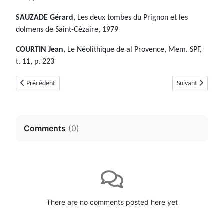
SAUZADE Gérard
, Les deux tombes du Prignon et les
dolmens de Saint-Cézaire, 1979
COURTIN Jean
, Le Néolithique de al Provence, Mem. SPF,
t. 11, p. 223
Article précédent : Menhirs Pascatti (Ramatuelle, Var)
Article suivant :
Précédent
Suivant
Comments
(
0
)
There are no comments posted here yet