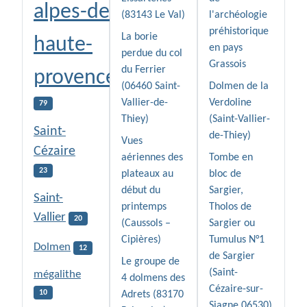
alpes-de-
(83143 Le Val)
l'archéologie
préhistorique
La borie
haute-
en pays
perdue du col
Grassois
du Ferrier
provence
(06460 Saint-
Dolmen de la
Vallier-de-
Verdoline
79
Thiey)
(Saint-Vallier-
Saint-
de-Thiey)
Vues
Cézaire
aériennes des
Tombe en
23
plateaux au
bloc de
début du
Sargier,
Saint-
printemps
Tholos de
Vallier
20
(Caussols –
Sargier ou
Cipières)
Tumulus N°1
Dolmen
12
de Sargier
Le groupe de
(Saint-
mégalithe
4 dolmens des
Cézaire-sur-
10
Adrets (83170
Siagne 06530)