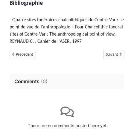
Bibliographie
- Quatre sites funéraires chalcolithiques du Centre-Var : Le
point de vue de l'anthropologie = Four Chalcolithic funeral
sites of Centre-Var : The anthropological point of view,
REYNAUD C. ; Cahier de l'ASER, 1997
Article précédent : Dolmen de l'Aspe ou des Bernards (Saint-Cézaire-sur-
Article suivant :
Précédent
Suivant
Comments
(
0
)
There are no comments posted here yet