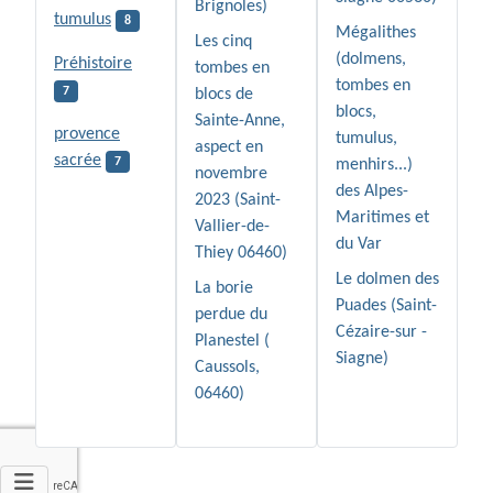
Brignoles)
tumulus
8
Mégalithes
Les cinq
(dolmens,
Préhistoire
tombes en
tombes en
7
blocs de
blocs,
Sainte-Anne,
provence
tumulus,
aspect en
sacrée
7
menhirs...)
novembre
des Alpes-
2023 (Saint-
Maritimes et
Vallier-de-
du Var
Thiey 06460)
Le dolmen des
La borie
Puades (Saint-
perdue du
Cézaire-sur -
Planestel (
Siagne)
Caussols,
06460)