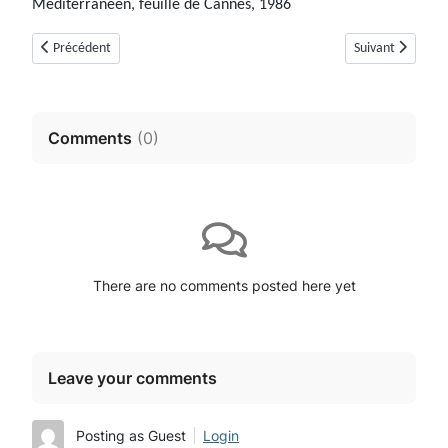
Méditerranéen, feuille de Cannes, 1986
Article précédent : Tumulus de la Lèque N°1 (Saint-Vallier-de-Thiey)
Article suivant :
Précédent
Suivant
Comments
(
0
)
There are no comments posted here yet
Leave your comments
Posting as Guest
Login