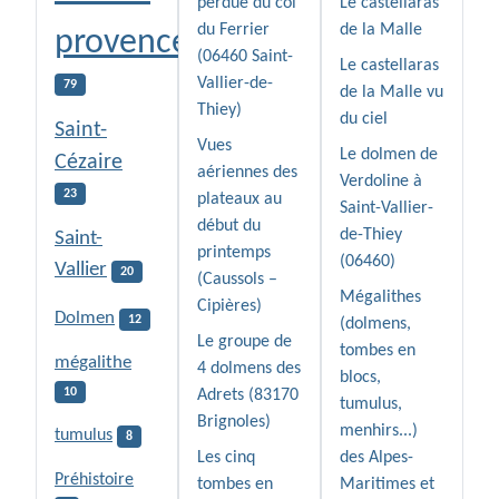
perdue du col
Le castellaras
du Ferrier
de la Malle
provence
(06460 Saint-
Le castellaras
Vallier-de-
79
de la Malle vu
Thiey)
du ciel
Saint-
Vues
Le dolmen de
Cézaire
aériennes des
Verdoline à
23
plateaux au
Saint-Vallier-
début du
de-Thiey
Saint-
printemps
(06460)
Vallier
20
(Caussols –
Mégalithes
Cipières)
Dolmen
12
(dolmens,
Le groupe de
tombes en
mégalithe
4 dolmens des
blocs,
10
Adrets (83170
tumulus,
Brignoles)
menhirs...)
tumulus
8
Les cinq
des Alpes-
Préhistoire
tombes en
Maritimes et