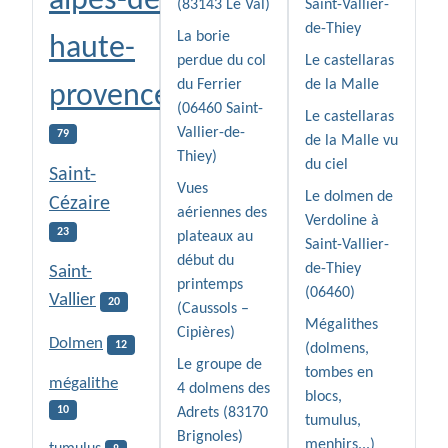
alpes-de-
(83143 Le Val)
Saint-Vallier-
de-Thiey
La borie
haute-
perdue du col
Le castellaras
du Ferrier
de la Malle
provence
(06460 Saint-
Le castellaras
Vallier-de-
79
de la Malle vu
Thiey)
du ciel
Saint-
Vues
Le dolmen de
Cézaire
aériennes des
Verdoline à
23
plateaux au
Saint-Vallier-
début du
de-Thiey
Saint-
printemps
(06460)
Vallier
20
(Caussols –
Mégalithes
Cipières)
Dolmen
12
(dolmens,
Le groupe de
tombes en
mégalithe
4 dolmens des
blocs,
10
Adrets (83170
tumulus,
Brignoles)
menhirs...)