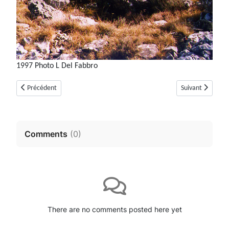
1997 Photo L Del Fabbro
Article précédent : Dolmen du Dégoutay ou de Mauvans nord (Saint-Valli
Article suivant :
Précédent
Suivant
Comments
(
0
)
There are no comments posted here yet