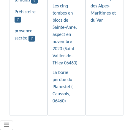
tumulus
8
Les cinq
des Alpes-
Préhistoire
tombes en
Maritimes et
7
blocs de
du Var
Sainte-Anne,
provence
aspect en
sacrée
7
novembre
2023 (Saint-
Vallier-de-
Thiey 06460)
La borie
perdue du
Planestel (
Caussols,
06460)