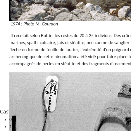
1974 : Photo M. Gourdon
Il recelait selon Bottin, les restes de 20 à 25 individus. Des crâ
marines, spath, calcaire, jais et stéatite, une canine de sangli
flèche en forme de feuille de laurier, l'extrémité d'un poignard 
archéologique de cette hinumation a été vidé pour faire place 
accompagnés de perles en stéatite et des fragments d'ossement
Castellaras de la Malle (Saint-Vallier-de-Thiey)
0
1