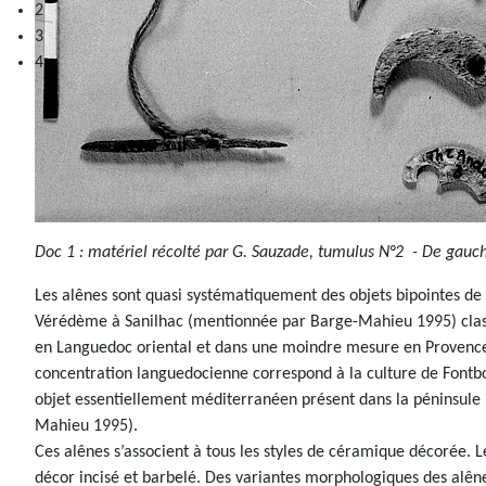
2
3
4
Doc 1 : matériel récolté par G. Sauzade, tumulus N°2 - De gauche
Les alênes sont quasi systématiquement des objets bipointes d
Vérédème à Sanilhac (mentionnée par Barge-Mahieu 1995) classen
en Languedoc oriental et dans une moindre mesure en Provence o
concentration languedocienne correspond à la culture de Fontbou
objet essentiellement méditerranéen présent dans la péninsule ib
Mahieu 1995).
Ces alênes s’associent à tous les styles de céramique décorée. 
décor incisé et barbelé. Des variantes morphologiques des alên