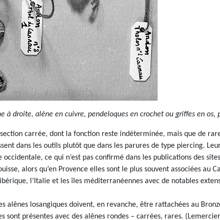
 à droite, alène en cuivre, pendeloques en crochet ou griffes en os, p
e section carrée, dont la fonction reste indéterminée, mais que de 
t dans les outils plutôt que dans les parures de type piercing. Le
ccidentale, ce qui n’est pas confirmé dans les publications des site
isse, alors qu’en Provence elles sont le plus souvent associées au Ca
érique, l’Italie et les îles méditerranéennes avec de notables extens
Les alênes losangiques doivent, en revanche, être rattachées au Bronz
es sont présentes avec des alênes rondes – carrées, rares. (Lemercie