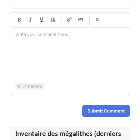
-
-
-
-
-
-
-
-
-
-
-
-
-
-
-
-
-
-
-
-
-
-
-
-
-
-
-
-
-
-
0
Characters
Submit Comment
Inventaire des mégalithes (derniers