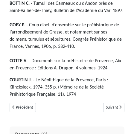
BOTTIN C.
- Tumuli des Canneaux ou d’Andon près de
Saint-Vallier-de-Thiey, Bulletin de l’Académie du Var, 1897.
GOBY P.
- Coup d’oeil d’ensemble sur le préhistorique de
l’arrondissement de Grasse, et notamment sur ses
dolmens, tumulus et sépultures, Congrès Préhistorique de
France, Vannes, 1906, p. 382-410.
COTTE V
. - Documents sur la préhistoire de Provence, Aix-
en-Provence : Editions A. Dragon, 4 volumes, 1924.
COURTIN J.
- Le Néolithique de la Provence, Paris :
Klincksieck, 1974, 355 p. (Mémoire de la Société
Préhistorique Française, 11). 1974
Article précédent : Dolmen des Claps ou de La Colette (Escragnolles, Alp
Article suivant 
Précédent
Suivant