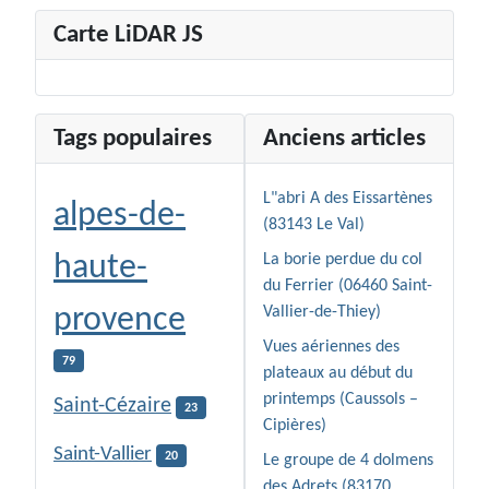
Carte LiDAR JS
Tags populaires
Anciens articles
L"abri A des Eissartènes
alpes-de-
(83143 Le Val)
haute-
La borie perdue du col
du Ferrier (06460 Saint-
provence
Vallier-de-Thiey)
Vues aériennes des
79
plateaux au début du
printemps (Caussols –
Saint-Cézaire
23
Cipières)
Saint-Vallier
20
Le groupe de 4 dolmens
des Adrets (83170