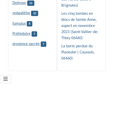
Dolmen
12
Brignoles)
mégalithe
Les cinq tombes en
10
blocs de Sainte-Anne,
tumulus
8
aspect en novembre
2023 (Saint-Vallier-de-
Préhistoire
7
Thiey 06460)
provence sacrée
7
La borie perdue du
Planestel ( Caussols,
06460)