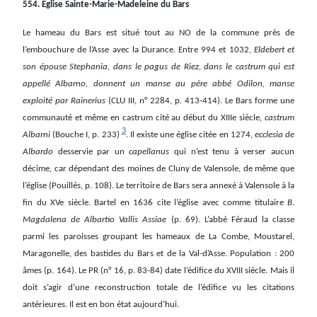
554. Eglise Sainte-Marie-Madeleine du Bars
Le hameau du Bars est situé tout au NO de la commune près de
l’embouchure de l’Asse avec la Durance. Entre 994 et 1032,
Eldebert et
son épouse Stephania, dans le pagus de Riez, dans le castrum qui est
appellé Albarno, donnent un manse au père abbé Odilon, manse
exploité par Rainerius
(CLU III, n° 2284, p. 413-414). Le Bars forme une
communauté et même en castrum cité au début du XIIIe siècle,
castrum
3
Albarni
(Bouche I, p. 233)
. Il existe une église citée en 1274,
ecclesia de
Albardo
desservie par un
capellanus
qui n’est tenu à verser aucun
décime, car dépendant des moines de Cluny de Valensole, de même que
l’église (Pouillés, p. 108). Le territoire de Bars sera annexé à Valensole à la
fin du XVe siècle. Bartel en 1636 cite l’église avec comme titulaire
B.
Magdalena de Albartio Vallis Assiae
(p. 69). L’abbé Féraud la classe
parmi les paroisses groupant les hameaux de La Combe, Moustarel,
Maragonelle, des bastides du Bars et de la Val-d’Asse. Population : 200
âmes (p. 164). Le PR (n° 16, p. 83-84) date l’édifice du XVIII siècle. Mais il
doit s’agir d’une reconstruction totale de l’édifice vu les citations
antérieures. Il est en bon état aujourd’hui.