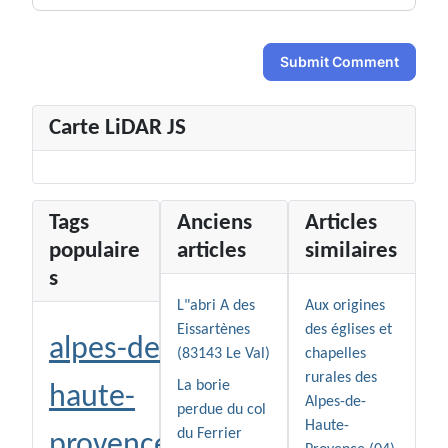
Submit Comment
Carte LiDAR JS
Tags
Anciens
Articles
populaire
articles
similaires
s
L"abri A des
Aux origines
Eissartènes
des églises et
alpes-de-
(83143 Le Val)
chapelles
rurales des
La borie
haute-
Alpes-de-
perdue du col
Haute-
du Ferrier
provence