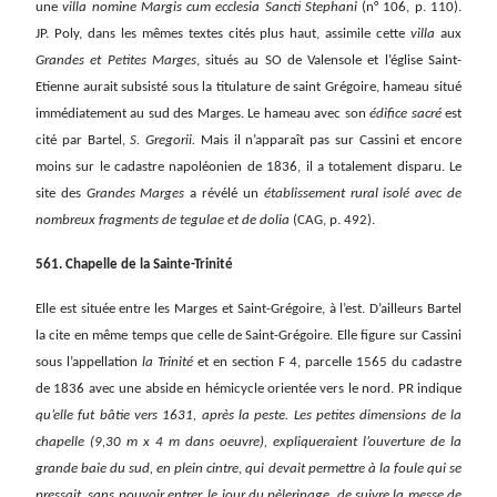
une
villa nomine Margis cum ecclesia Sancti Stephani
(n° 106, p. 110).
JP. Poly, dans les mêmes textes cités plus haut, assimile cette
villa
aux
Grandes et Petites Marges
, situés au SO de Valensole et l’église Saint-
Etienne aurait subsisté sous la titulature de saint Grégoire, hameau situé
immédiatement au sud des Marges. Le hameau avec son
édifice sacré
est
cité par Bartel,
S. Gregorii.
Mais il n’apparaît pas sur Cassini et encore
moins sur le cadastre napoléonien de 1836, il a totalement disparu. Le
site des
Grandes Marges
a révélé un
établissement rural isolé avec de
nombreux fragments de tegulae et de dolia
(CAG, p. 492).
561. Chapelle de la Sainte-Trinité
Elle est située entre les Marges et Saint-Grégoire, à l’est. D’ailleurs Bartel
la cite en même temps que celle de Saint-Grégoire. Elle figure sur Cassini
sous l’appellation
la Trinité
et en section F 4, parcelle 1565 du cadastre
de 1836 avec une abside en hémicycle orientée vers le nord. PR indique
qu’elle fut bâtie vers 1631, après la peste. Les petites dimensions de la
chapelle (9,30 m x 4 m dans oeuvre), expliqueraient l’ouverture de la
grande baie du sud, en plein cintre, qui devait permettre à la foule qui se
pressait, sans pouvoir entrer, le jour du pèlerinage, de suivre la messe de