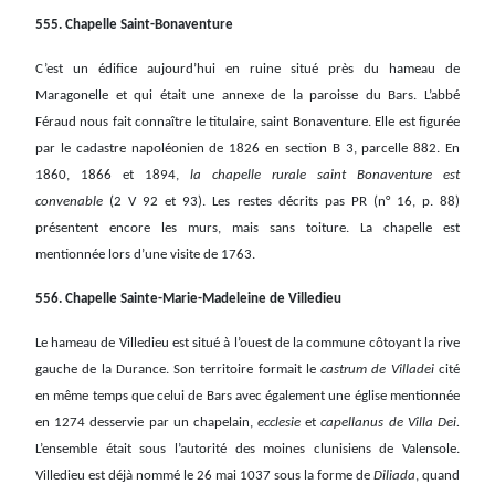
555. Chapelle Saint-Bonaventure
C’est un édifice aujourd’hui en ruine situé près du hameau de
Maragonelle et qui était une annexe de la paroisse du Bars. L’abbé
Féraud nous fait connaître le titulaire, saint Bonaventure. Elle est figurée
par le cadastre napoléonien de 1826 en section B 3, parcelle 882. En
1860, 1866 et 1894,
la chapelle rurale saint Bonaventure est
convenable
(2 V 92 et 93). Les restes décrits pas PR (n° 16, p. 88)
présentent encore les murs, mais sans toiture. La chapelle est
mentionnée lors d’une visite de 1763.
556. Chapelle Sainte-Marie-Madeleine de Villedieu
Le hameau de Villedieu est situé à l’ouest de la commune côtoyant la rive
gauche de la Durance. Son territoire formait le
castrum de Villadei
cité
en même temps que celui de Bars avec également une église mentionnée
en 1274 desservie par un chapelain,
ecclesie
et
capellanus de Villa Dei.
L’ensemble était sous l’autorité des moines clunisiens de Valensole.
Villedieu est déjà nommé le 26 mai 1037 sous la forme de
Diliada
, quand