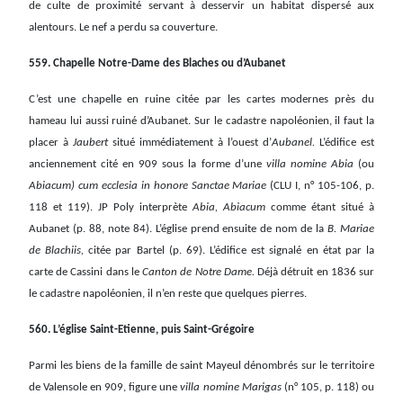
de culte de proximité servant à desservir un habitat dispersé aux
alentours. Le nef a perdu sa couverture.
559. Chapelle Notre-Dame des Blaches ou d’Aubanet
C’est une chapelle en ruine citée par les cartes modernes près du
hameau lui aussi ruiné d’Aubanet. Sur le cadastre napoléonien, il faut la
placer à
Jaubert
situé immédiatement à l’ouest d’
Aubanel.
L’édifice est
anciennement cité en 909 sous la forme d’une
villa nomine Abia
(ou
Abiacum) cum ecclesia in honore Sanctae Mariae
(CLU I, n° 105-106, p.
118 et 119). JP Poly interprète
Abia, Abiacum
comme étant situé à
Aubanet (p. 88, note 84). L’église prend ensuite de nom de la
B. Mariae
de Blachiis,
citée par Bartel (p. 69). L’édifice est signalé en état par la
carte de Cassini dans le
Canton de Notre Dame.
Déjà détruit en 1836 sur
le cadastre napoléonien, il n’en reste que quelques pierres.
560. L’église Saint-Etienne, puis Saint-Grégoire
Parmi les biens de la famille de saint Mayeul dénombrés sur le territoire
de Valensole en 909, figure une
villa nomine Marigas
(n° 105, p. 118) ou