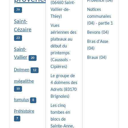
Provence (04)
(06460 Saint-
Vallier-de-
Notices
79
Thiey)
communales
Saint-
(04) - partie 1
Vues
Cézaire
aériennes des
Bevons (04)
23
plateaux au
Bras d'Asse
début du
(04)
Saint-
printemps
Vallier
Braux (04)
20
(Caussols –
Cipières)
Dolmen
12
Le groupe de
mégalithe
4 dolmens des
10
Adrets (83170
Brignoles)
tumulus
8
Les cinq
Préhistoire
tombes en
7
blocs de
Sainte-Anne,