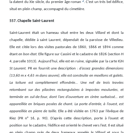
5
la datent du XIe siècle, du premier âge roman
. C’est un très bel édifice,
situé en plein champ, accompagné du cimetière.
557. Chapelle Saint-Laurent
Saint-Laurent était un hameau situé entre les deux
Villard
et dont la
chapelle, dédiée à saint Laurent, dépendait de la paroisse de Villedieu.
Elle est citée lors des visites pastorales de 1860, 1866 et 1894 comme
étant
en bon état.
Elle figure sur Cassini et le cadastre de 1826 (section H
4, parcelle 1013). Aujourd’hui, elle est en ruine, signalée par la carte IGN
St Laurent.
PR en fournit une description :
d’assez grandes dimensions
(13,60 m x 4,65 m dans œuvre), elle est construite en moellons et galets.
La toiture est complètement effondrée… Une nef de trois travées
retombant sur des pilastres rectangulaires à impostes moulurées, et
terminée en cul-de-four, dont l’arc d’ouverture en cintre surbaissé… est
appareillée en briques posées de chant. La porte d’entrée, à l’ouest, est
appareillée en pierre de taille.
Elle a été visitée en 1763 par l’évêque de
Riez (PR n° 16, p. 90). D’après cette description, porte à l’ouest et
position sur le cadastre, l’édifice est orienté le chevet vers l’est. Il est situé
en plein champ près de deux hameaux appelés
le Villard
et sous la