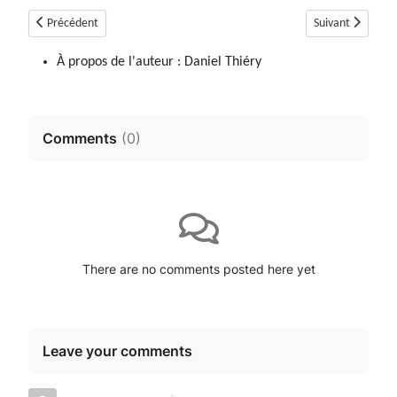
Article précédent : Val-De-Chalvagne
Article suivant :
Précédent
Suivant
À propos de l'auteur :
Daniel Thiéry
Comments
(
0
)
There are no comments posted here yet
Leave your comments