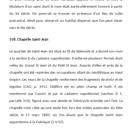
titulature d’un saint dont le nom était particulièrement honoré à partir
du Xe siècle. On pourrait se trouver en présence d’un lieu de culte
précastral, élevé pour desservir un habitat dispersé, que l’on peut situer
vers le XIe siècle.
558. Chapelle Saint-Jean
Le quartier de Saint-Jean est situé au SE de Valensole et a donné son nom
à la section D du cadastre napoléonien. Il enferme plusieurs fermes dont
celles du
Grand St Jean
et du
Petit St Jean.
Auprès d’elles et près de la
chapelle ont été repérées des occupations allant du néolithique au Haut
Empire. Les murs de la chapelle renferment des fragments de
dolia
et de
tegulae
(CAG, p. 491).
L’édifice est en plein champ et isolé. Il est
mentionné par Cassini et par le cadastre napoléonien (section D 1,
parcelle 316), figuré avec une abside en hémicycle orientée vers l’est. La
chapelle n’est citée qu’une seule fois lors des visites pastorales du XIXe
siècle, le 17 mars 1860, où
l’on doute que la chapelle Saint Jean
appartienne à la Fabrique
(2 V 92).