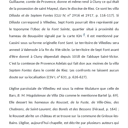
Guillaume, comte de Provence, donne et même rend à Cluny ce qui était
de la possession de saint Mayeul, dans le diocèse de Riez. Ce sont les
villa
Diliada et de Septem Fontes
(CLU IV, n° 2916 et 2917, p. 116-117). Si
Diliada
correspond à Villedieu, Sept Fonts pourrait être représenté par
le toponyme l’
Ubac de la Font Sainte
, quartier situé à proximité du
4
hameau de
Bauquière
signalé par la carte IGN
. Il est mentionné par
Cassini sous sa forme originelle
Font Sant.
Le territoire de Villedieu sera
annexé à Valensole à la fin du XVe siècle. Le territoire de Sept Font avant
d’être donné à Cluny dépendait depuis 1018 de l’abbaye Saint-Victor.
C’est la comtesse de Provence Adelaïs qui fait don aux moines de la
villa
Septem Fontes
dans le comté de Riez. Les confronts ne laissent aucun
doute sur sa localisation (CSV I, n° 631, p. 626-627).
L’église paroissiale de Villedieu est sous la même titulature que celle de
Bars,
B. M. Magdalenae de Villa Dia
comme le mentionne Bartel (p. 69).
Elle dessert les
hameaux du Rousset, de la Fuste, de Ville-Dieu, des
Chabrans, de Saint-Laurent, des Borels et des Bessons
(Féraud, p. 164) ;
le Rousset abrite un château et se trouve sur la commune de Gréoux-les-
Bains. L’église, aujourd’hui chapelle, est décrite par plusieurs auteurs qui