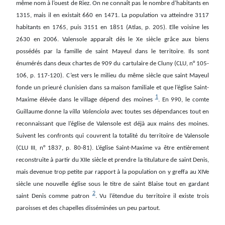
même nom à l’ouest de Riez. On ne connaît pas le nombre d’habitants en
1315, mais il en existait 660 en 1471. La population va atteindre 3117
habitants en 1765, puis 3151 en 1851 (Atlas, p. 205). Elle voisine les
2630 en 2006. Valensole apparaît dès le Xe siècle grâce aux biens
possédés par la famille de saint Mayeul dans le territoire. Ils sont
énumérés dans deux chartes de 909 du cartulaire de Cluny (CLU, n° 105-
106, p. 117-120). C’est vers le milieu du même siècle que saint Mayeul
fonde un prieuré clunisien dans sa maison familiale et que l’église Saint-
1
Maxime élévée dans le village dépend des moines
. En 990, le comte
Guillaume donne la
villa Valenciola
avec toutes ses dépendances tout en
reconnaissant que l’église de Valensole est déjà aux mains des moines.
Suivent les confronts qui couvrent la totalité du territoire de Valensole
(CLU III, n° 1837, p. 80-81). L’église Saint-Maxime va être entièrement
reconstruite à partir du XIIe siècle et prendre la titulature de saint Denis,
mais devenue trop petite par rapport à la population on y greffa au XIVe
siècle une nouvelle église sous le titre de saint Blaise tout en gardant
2
saint Denis comme patron
. Vu l’étendue du territoire il existe trois
paroisses et des chapelles disséminées un peu partout.