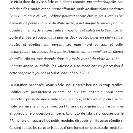
Le PR la date du XVIIe siècle et la décrit comme
une petite chapelle, son
toit de tuiles rondes est en partie effondré, mais de dimensions modestes
(7 m x 3 m dans œuvre), l’édifice pourrait encore être sauvé. C’est un bel
exemple de petite chapelle du XVIIe siècle, à nef unique terminée par une
abside en hémicycle et construite en moellons et galets de la Durance. Sa
porte d’entrée à l’ouest, ainsi que les deux petites baies en plein cintre,
hautes et étroites, qui percent ses murs nord et sud, et celle,
rectangulaire, au-dessus de la porte d’entrée, sont appareillées de pierres
de taille. Elle est mentionnée dans le procès-verbal de visite de 1763 …
Chaque année, autrefois, les Valensolais se rendaient en procession à
cette chapelle le jour de la Saint-Jean
(n° 16, p. 89).
La datation proposée, XVIIe siècle, nous paraît beaucoup trop tardive.
L’édifice est parfaitement orienté, ce qui est inhabituel pour cette
période. Il présente une abside en cul-de-four, se trouve en plein champ,
isolé, sur un site antique, avec un titulaire des origines du christianisme
et objet d’une procession annuelle. La photo de l’abside proposée par le
PR montre un appareil de petits modules disposés en lits assez réguliers.
Ce sont toutes les caractéristiques d’une fondation précastrale, petit lieu