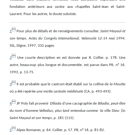
fondation antérieure aux
castra
aux chapelles Saint-Jean et Saint-
Laurent. Pour les autres, le doute subsiste.

1
Pour plus de détails et de renseignements consulter,
Saint Mayeul et
son temps. Actes du Congrès International, Valensole 12-14 mai 1994,
SSL, Digne, 1997, 332 pages.

2
Une courte description en est donnée par R. Collier, p. 178. Une
autre, beaucoup plus longue et documentée, est parue dans PR, n° 16,
1993, p. 13-75.

3
Il est probable que le castrum était établi sur la colline de
la Moutte
où a été repérée
une motte castrale médiévale
(CA, p. 493-493).

4
JP Poly fait provenir
Diliada
d’une cacographie de
Biladia
,
peut-être
du nom d’homme Velledius, plus tard entendue comme -la ville Dieu-
(in
Saint Mayeul et son temps,
p. 181 (115).

5
Alpes Romanes, p. 64. Collier, p. 57. PR, n° 16, p. 81-82.