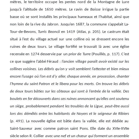
mètres, le territoire occupe les pentes nord de la Montagne de Lure
jusqu’à l’altitude de 1650 mètres. Le ravin de
Baisse
irrigue la partie
basse où se sont installés les principaux hameaux et l’habitat, ainsi que
non loin de la rive du Jabron. Jusqu’en 1687, la commune s’appelait La-
Tour-de-Bevons,
Turris Beoncii
en 1419 (Atlas, p. 205). Le castrum était
situé à l’est du village actuel sur une colline où se dressent encore les
ruines de deux tours. Le village fortifié se trouvait là avec une église
recensée en 1274 desservie par un
prior de Turre
(Pouillés, p. 117). C’est
ce que suggère l’abbé Féraud :
l’ancien village paraît avoir existé sur les
collines voisines. Les débris qu’on y voit semblent l’attester et bien mieux
encore l’usage où l’on est d’y aller, chaque année, en procession, chanter
l’hymne du saint Patron et le libera pour les morts. On trouve les débris
de deux tours bâties sur les côteaux qui sont à l’entrée de la vallée. Des
boulets en fer découverts dans ces ruines annoncent qu’elles ont soutenu
un siège, probablement pendant les troubles de la Ligue, peut-être aussi
lors des démêlés entre les habitants de Noyers et le seigneur de Ribiers
(p. 491). La nouvelle église est bâtie dans la vallée, elle est dédiée au
Saint-Sauveur avec comme patron saint Pons. Elle date du XVIe-XVIIe
siècle selon R. Collier
avec une nef et un chœur qui forment un ensemble