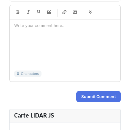
-
-
-
-
-
-
-
-
-
-
-
-
-
-
-
-
-
-
-
-
-
-
-
-
-
-
-
-
-
-
0
Characters
Submit Comment
Carte LiDAR JS