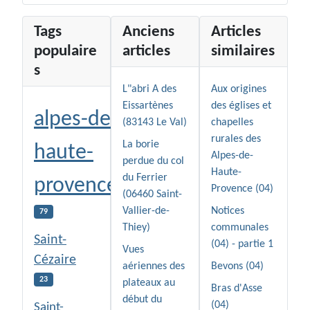
Tags
Anciens
Articles
populaire
articles
similaires
s
L"abri A des
Aux origines
Eissartènes
des églises et
alpes-de-
(83143 Le Val)
chapelles
rurales des
La borie
haute-
Alpes-de-
perdue du col
Haute-
du Ferrier
provence
Provence (04)
(06460 Saint-
Vallier-de-
Notices
79
Thiey)
communales
Saint-
(04) - partie 1
Vues
Cézaire
aériennes des
Bevons (04)
23
plateaux au
Bras d'Asse
début du
(04)
Saint-