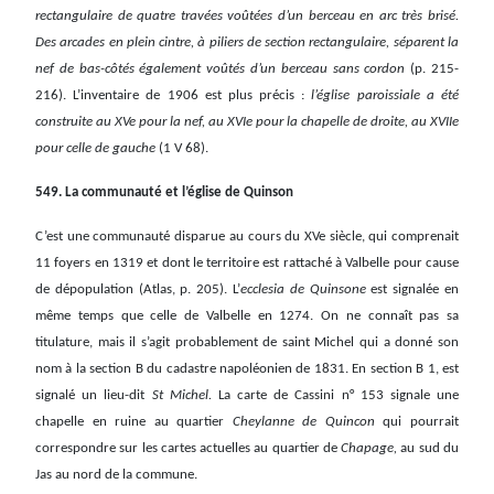
rectangulaire de quatre travées voûtées d’un berceau en arc très brisé.
Des arcades en plein cintre, à piliers de section rectangulaire, séparent la
nef de bas-côtés également voûtés d’un berceau sans cordon
(p. 215-
216). L’inventaire de 1906 est plus précis :
l’église paroissiale a été
construite au XVe pour la nef, au XVIe pour la chapelle de droite, au XVIIe
pour celle de gauche
(1 V 68).
549. La communauté et l’église de Quinson
C’est une communauté disparue au cours du XVe siècle, qui comprenait
11 foyers en 1319 et dont le territoire est rattaché à Valbelle pour cause
de dépopulation (Atlas, p. 205). L’
ecclesia de Quinsone
est signalée en
même temps que celle de Valbelle en 1274. On ne connaît pas sa
titulature, mais il s’agit probablement de saint Michel qui a donné son
nom à la section B du cadastre napoléonien de 1831. En section B 1, est
signalé un lieu-dit
St Michel.
La carte de Cassini n° 153 signale une
chapelle en ruine au quartier
Cheylanne de Quincon
qui pourrait
correspondre sur les cartes actuelles au quartier de
Chapage,
au sud du
Jas au nord de la commune.