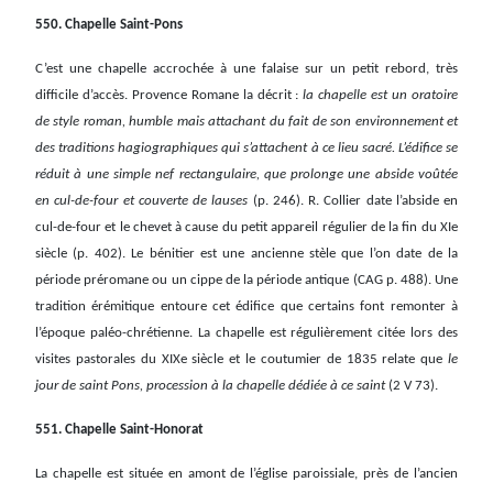
550. Chapelle Saint-Pons
C’est une chapelle accrochée à une falaise sur un petit rebord, très
difficile d’accès. Provence Romane la décrit :
la chapelle est un oratoire
de style roman, humble mais attachant du fait de son environnement et
des traditions hagiographiques qui s’attachent à ce lieu sacré. L’édifice se
réduit à une simple nef rectangulaire, que prolonge une abside voûtée
en cul-de-four et couverte de lauses
(p. 246). R. Collier date l’abside en
cul-de-four et le chevet à cause du petit appareil régulier de la fin du XIe
siècle (p. 402). Le bénitier est une ancienne stèle que l’on date de la
période préromane ou un cippe de la période antique (CAG p. 488). Une
tradition érémitique entoure cet édifice que certains font remonter à
l’époque paléo-chrétienne. La chapelle est régulièrement citée lors des
visites pastorales du XIXe siècle et le coutumier de 1835 relate que
le
jour de saint Pons, procession à la chapelle dédiée à ce saint
(2 V 73).
551. Chapelle Saint-Honorat
La chapelle est située en amont de l’église paroissiale, près de l’ancien