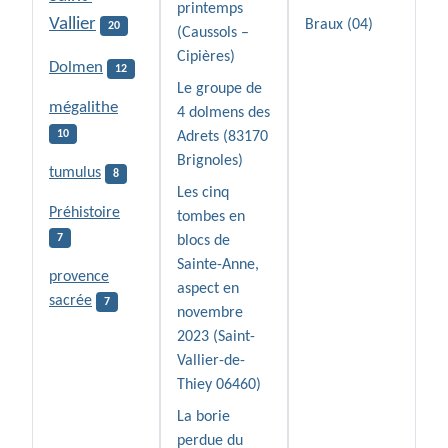
printemps
Vallier
Braux (04)
20
(Caussols –
Cipières)
Dolmen
12
Le groupe de
mégalithe
4 dolmens des
10
Adrets (83170
Brignoles)
tumulus
8
Les cinq
Préhistoire
tombes en
7
blocs de
Sainte-Anne,
provence
aspect en
sacrée
7
novembre
2023 (Saint-
Vallier-de-
Thiey 06460)
La borie
perdue du