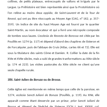
collines, de petits plateaux, entrecoupés de vallons et irrigués par le
Largue. La Préhistoire est bien représentée ainsi que la Protohistoire où
l’on relève au moins deux
oppida,
de
Saint-Laurent
et de
la Tour de
Revest
, qui ont pu être réoccupés au Moyen Age (CAG, n° 162, p. 357-
359).
Un indice de site du haut Moyen Age est fourni par le quartier
Saint-Martin, au nom évocateur et qui a livré une nécropole composée
de tombes sous lauzes. L’
ecclesia de Revesto de Borossa
est citée par les
Pouillés en 1274 (p. 117) et dépend d’abord des chapitres de Sisteron et
de Forcalquier, puis de l’abbaye de Cruis (Atlas, cartes 66 et 72). Elle est
sous la titulature des saints Côme et Damien. R. Collier la date de la fin
XVIe et XVIIe siècles, mais a subi de grandes tranformations au XIXe siècle
(p. 174 et 223). Les visites pastorales du XIXe siècle ne citent qu’une
seule chapelle rurale.
386. Saint-Julien de
Boruza
ou de
Brossa.
Cette église est mentionnée en même temps que celle de la paroisse, en
1274,
ecclesia Sancti Juliani de Boruza
(Pouillés, p. 119). Au XIVe, elle
apparaît comme étant desservie par un prieur,
prior Sancti Juliani de
Brossa
et dépend de l’évêché de Sisteron (GCN I, Inst. XXXVI, col.