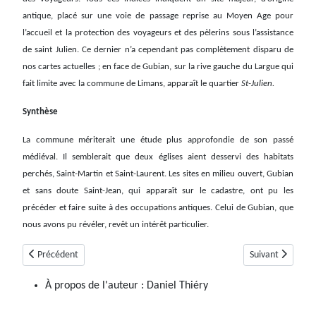
antique, placé sur une voie de passage reprise au Moyen Age pour
l’accueil et la protection des voyageurs et des pèlerins sous l’assistance
de saint Julien. Ce dernier n’a cependant pas complètement disparu de
nos cartes actuelles ; en face de Gubian, sur la rive gauche du Largue qui
fait limite avec la commune de Limans, apparaît le quartier
St-Julien.
Synthèse
La commune mériterait une étude plus approfondie de son passé
médiéval. Il semblerait que deux églises aient desservi des habitats
perchés, Saint-Martin et Saint-Laurent. Les sites en milieu ouvert, Gubian
et sans doute Saint-Jean, qui apparaît sur le cadastre, ont pu les
précéder et faire suite à des occupations antiques. Celui de Gubian, que
nous avons pu révéler, revêt un intérêt particulier.
Article précédent : Reillanne
Article suivant :
Précédent
Suivant
À propos de l'auteur :
Daniel Thiéry