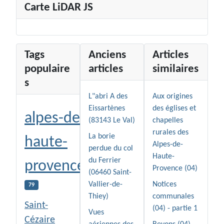
Carte LiDAR JS
Tags
Anciens
Articles
populaire
articles
similaires
s
L"abri A des
Aux origines
Eissartènes
des églises et
alpes-de-
(83143 Le Val)
chapelles
rurales des
La borie
haute-
Alpes-de-
perdue du col
Haute-
du Ferrier
provence
Provence (04)
(06460 Saint-
Vallier-de-
Notices
79
Thiey)
communales
Saint-
(04) - partie 1
Vues
Cézaire