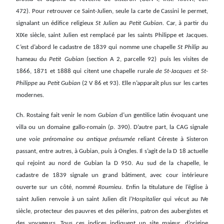
472). Pour retrouver ce Saint-Julien, seule la carte de Cassini le permet,
signalant un édifice religieux
St Julien
au
Petit Gubian.
Car, à partir du
XIXe siècle, saint Julien est remplacé par les saints Philippe et Jacques.
C’est d’abord le cadastre de 1839 qui nomme une chapelle
St Philip
au
hameau du
Petit
Gubian
(section A 2, parcelle 92)
puis les visites de
1866, 1871 et 1888 qui citent une chapelle rurale
de St-Jacques et St-
Philippe
au
Petit Gubian
(2 V 86 et 93). Elle n’apparaît plus sur les cartes
modernes.
Ch. Rostaing fait venir le nom
Gubian
d’un gentilice latin évoquant une
villa ou un domaine gallo-romain (p. 390). D’autre part, la CAG signale
une
voie préromaine ou antique présumée
reliant Céreste à Sisteron
passant, entre autres, à Gubian, puis à Ongles. Il s’agit de la D 18 actuelle
qui rejoint au nord de Gubian la D 950. Au sud de la chapelle, le
cadastre de 1839 signale un grand bâtiment, avec cour intérieure
ouverte sur un côté, nommé
Roumieu.
Enfin la titulature de l’église à
saint Julien renvoie à un saint Julien dit
l’Hospitalier
qui vécut au IVe
siècle, protecteur des pauvres et des pèlerins, patron des aubergistes et
des voyageurs. Tous ces indices indiquent un site majeur, d’origine