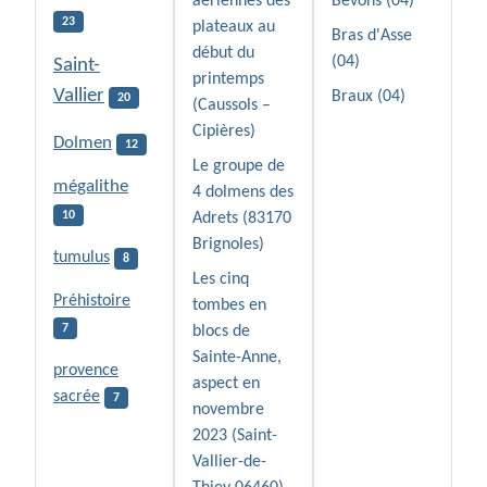
aériennes des
Bevons (04)
23
plateaux au
Bras d'Asse
début du
(04)
Saint-
printemps
Vallier
Braux (04)
20
(Caussols –
Cipières)
Dolmen
12
Le groupe de
mégalithe
4 dolmens des
10
Adrets (83170
Brignoles)
tumulus
8
Les cinq
Préhistoire
tombes en
7
blocs de
Sainte-Anne,
provence
aspect en
sacrée
7
novembre
2023 (Saint-
Vallier-de-