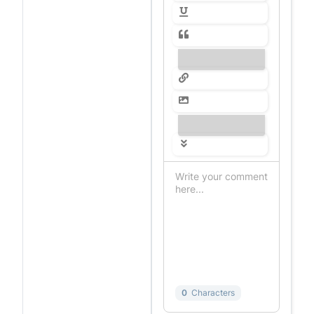
---------------
---------------
0
Characters