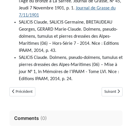
l’Age du bronze à La Sarrée. Journal de Grasse, N° 45,
Jeudi 7 Novembre 1901, p. 1.
Journal de Grasse du
7/11/1901
SALICIS Claude, SALICIS Germaine, BRETAUDEAU
Georges, GERARD Marie-Claude. Dolmens, pseudo-
dolmens, tumulus et pierres dressées des Alpes-
Maritimes (06) – Hors-Série 7 - 2014. Nice : Editions
IPAAM, 2014, p. 43.
SALICIS Claude. Dolmens, pseudo-dolmens, tumulus et
pierres dressées des Alpes-Maritimes (06) – Mise à
jour N° 1, In Mémoires de l’IPAAM - Tome LVI. Nice :
Editions IPAAM, 2014, p. 24.
Article précédent : Dolmen de Mauvans sud (Saint-Cézaire-sur-Siagne)
Article suivant :
Précédent
Suivant
Comments
(
0
)