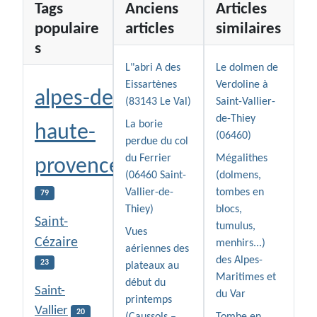
Tags
Anciens
Articles
populaire
articles
similaires
s
L"abri A des
Le dolmen de
Eissartènes
Verdoline à
alpes-de-
(83143 Le Val)
Saint-Vallier-
de-Thiey
La borie
haute-
(06460)
perdue du col
du Ferrier
Mégalithes
provence
(06460 Saint-
(dolmens,
Vallier-de-
tombes en
79
Thiey)
blocs,
Saint-
tumulus,
Vues
Cézaire
menhirs...)
aériennes des
des Alpes-
23
plateaux au
Maritimes et
début du
Saint-
du Var
printemps
Vallier
20