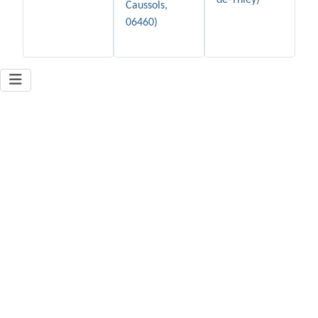
de-Thiey)
Caussols,
06460)