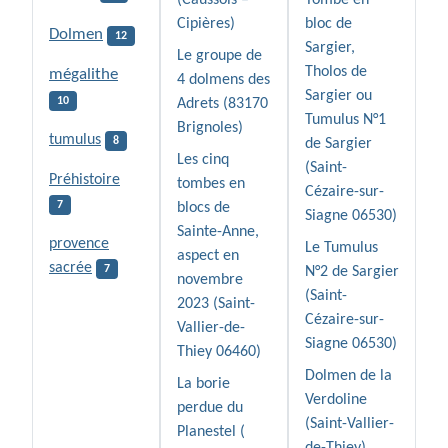
(Caussols –
Tombe en
Cipières)
bloc de
Dolmen
12
Sargier,
Le groupe de
Tholos de
mégalithe
4 dolmens des
Sargier ou
10
Adrets (83170
Tumulus N°1
Brignoles)
tumulus
8
de Sargier
Les cinq
(Saint-
Préhistoire
tombes en
Cézaire-sur-
7
blocs de
Siagne 06530)
Sainte-Anne,
provence
Le Tumulus
aspect en
sacrée
7
N°2 de Sargier
novembre
(Saint-
2023 (Saint-
Cézaire-sur-
Vallier-de-
Siagne 06530)
Thiey 06460)
Dolmen de la
La borie
Verdoline
perdue du
(Saint-Vallier-
Planestel (