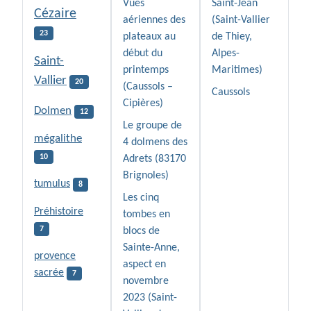
Vues
Saint-Jean
Cézaire
aériennes des
(Saint-Vallier
23
plateaux au
de Thiey,
début du
Alpes-
Saint-
printemps
Maritimes)
Vallier
20
(Caussols –
Caussols
Cipières)
Dolmen
12
Le groupe de
mégalithe
4 dolmens des
10
Adrets (83170
Brignoles)
tumulus
8
Les cinq
Préhistoire
tombes en
7
blocs de
Sainte-Anne,
provence
aspect en
sacrée
7
novembre
2023 (Saint-