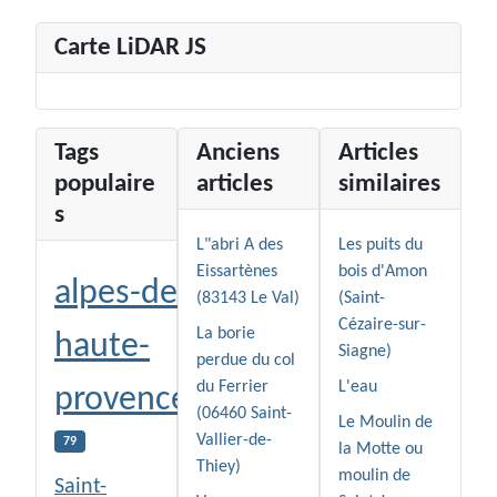
Carte LiDAR JS
Tags
Anciens
Articles
populaire
articles
similaires
s
L"abri A des
Les puits du
Eissartènes
bois d'Amon
alpes-de-
(83143 Le Val)
(Saint-
Cézaire-sur-
La borie
haute-
Siagne)
perdue du col
du Ferrier
L'eau
provence
(06460 Saint-
Le Moulin de
Vallier-de-
79
la Motte ou
Thiey)
moulin de
Saint-