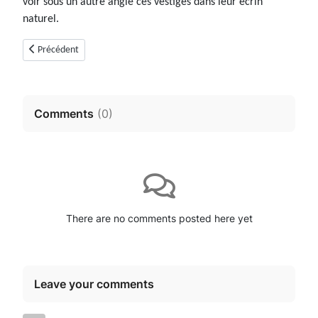
voir sous un autre angle ces vestiges dans leur écrin
naturel.
Article précédent : Essai de datation (04) - partie 2
Précédent
Comments
(
0
)
There are no comments posted here yet
Leave your comments