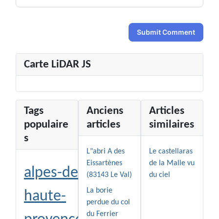
Submit Comment
Carte LiDAR JS
Tags
Anciens
Articles
populaire
articles
similaires
s
L"abri A des
Le castellaras
Eissartènes
de la Malle vu
alpes-de-
(83143 Le Val)
du ciel
La borie
haute-
perdue du col
du Ferrier