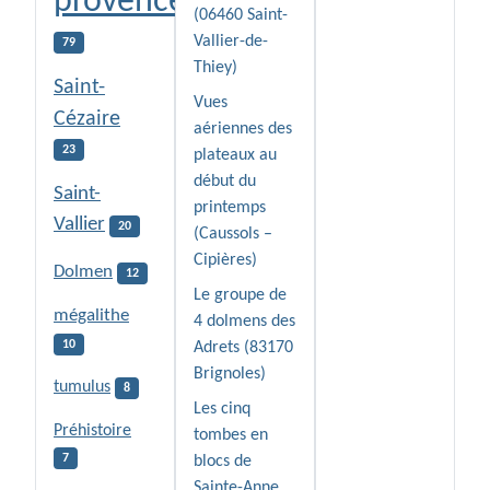
provence
(06460 Saint-
Vallier-de-
79
Thiey)
Saint-
Vues
Cézaire
aériennes des
23
plateaux au
début du
Saint-
printemps
Vallier
20
(Caussols –
Cipières)
Dolmen
12
Le groupe de
mégalithe
4 dolmens des
10
Adrets (83170
Brignoles)
tumulus
8
Les cinq
Préhistoire
tombes en
7
blocs de
Sainte-Anne,