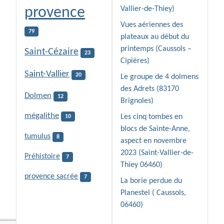
provence
Vallier-de-Thiey)
Vues aériennes des
79
plateaux au début du
printemps (Caussols –
Saint-Cézaire
23
Cipières)
Saint-Vallier
20
Le groupe de 4 dolmens
des Adrets (83170
Dolmen
12
Brignoles)
mégalithe
Les cinq tombes en
10
blocs de Sainte-Anne,
tumulus
8
aspect en novembre
2023 (Saint-Vallier-de-
Préhistoire
7
Thiey 06460)
provence sacrée
7
La borie perdue du
Planestel ( Caussols,
06460)