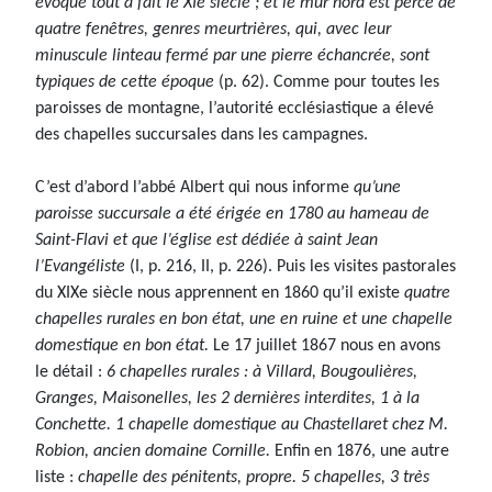
évoque tout à fait le XIe siècle ; et le mur nord est percé de
quatre fenêtres, genres meurtrières, qui, avec leur
minuscule linteau fermé par une pierre échancrée, sont
typiques de cette époque
(p. 62). Comme pour toutes les
paroisses de montagne, l’autorité ecclésiastique a élevé
des chapelles succursales dans les campagnes.
C’est d’abord l’abbé Albert qui nous informe
qu’une
paroisse succursale a été érigée en 1780 au hameau de
Saint-Flavi et que l’église est dédiée à saint Jean
l’Evangéliste
(I, p. 216, II, p. 226). Puis les visites pastorales
du XIXe siècle nous apprennent en 1860 qu’il existe
quatre
chapelles rurales en bon état, une en ruine et une chapelle
domestique en bon état.
Le 17 juillet 1867 nous en avons
le détail :
6 chapelles rurales : à Villard, Bougoulières,
Granges, Maisonelles, les 2 dernières interdites, 1 à la
Conchette. 1 chapelle domestique au Chastellaret chez M.
Robion, ancien domaine Cornille.
Enfin en 1876, une autre
liste :
chapelle des pénitents, propre. 5 chapelles, 3 très