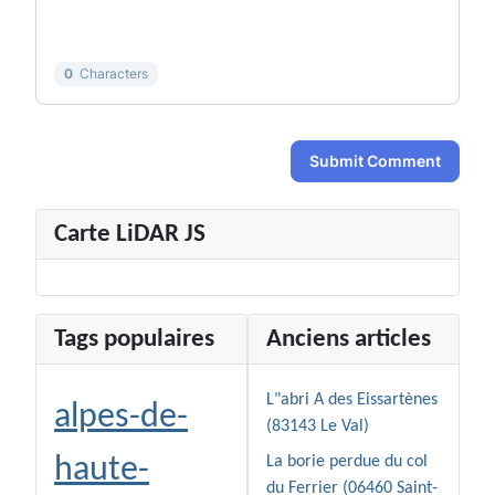
-
-
-
-
0
Characters
Submit Comment
Carte LiDAR JS
Tags populaires
Anciens articles
L"abri A des Eissartènes
alpes-de-
(83143 Le Val)
haute-
La borie perdue du col
du Ferrier (06460 Saint-