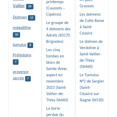
en pays
printemps
Vallier
Grassois
20
(Caussols –
Cipières)
Les dolmens
Dolmen
12
de Colle Basse
Le groupe de
à Saint-
mégalithe
4 dolmens des
Cézaire
10
Adrets (83170
Brignoles)
Le dolmen de
tumulus
8
Verdoline à
Les cinq
Saint-Vallier-
Préhistoire
tombes en
de-Thiey
7
blocs de
(06460)
Sainte-Anne,
provence
aspect en
Le Tumulus
sacrée
7
novembre
N°2 de Sargier
2023 (Saint-
(Saint-
Vallier-de-
Cézaire-sur-
Thiey 06460)
Siagne 06530)
La borie
perdue du