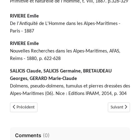
Primitive et naturelle de l'Homme, t. VIII, 1887. p.326-329
RIVIERE Emile
De l'Antiquité de L'Homme dans les Alpes-Maritimes -
Paris - 1887
RIVIERE Emile
Nouvelles Recherches dans les Alpes-Maritimes, AFAS,
Reims - 1880, p. 622-628
SALICIS Claude, SALICIS Germaine, BRETAUDEAU
Georges, GERARD Marie-Claude
Dolmens, pseudo-dolmens, tumulus et pierres dressées des
Alpes-Maritimes (06). Nice : Editions IPAAM, 2014, p. 304
Article précédent : Le Tumulus N°2 de Sargier (Saint-Cézaire-sur-Siagne 
Article suivant :
Précédent
Suivant
Comments
(
0
)