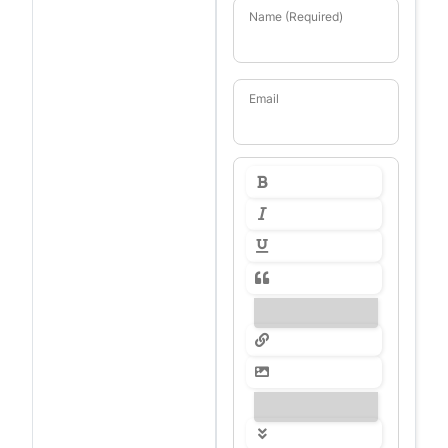
Name (Required)
Email
---------------
---------------