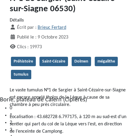
sur-Siagne 06530)
Détails
Écrit par :
Brieuc Fertard
Publié le : 9 Octobre 2023
Clics : 19973
Préhistoire
Saint-Cézaire
Dolmen
mégalithe
tumulus
Le vaste tumulus N°1 de Sargier à Saint-Cézaire-sur-Siagne
est encore appelé tholos de la Lèque à cause de sa
0
chambre à peu près circulaire.
1
2
Localisation : 43.682728 6.797175, à 120 m au sud-est d’un
3
sentier qui part du col de la Lèque vers l’est, en direction
4
de l’enceinte de Camplong.