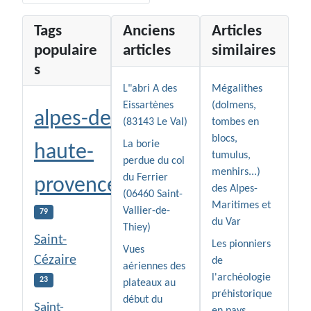
Tags
Anciens
Articles
populaire
articles
similaires
s
L"abri A des
Mégalithes
Eissartènes
(dolmens,
alpes-de-
(83143 Le Val)
tombes en
blocs,
La borie
haute-
tumulus,
perdue du col
menhirs...)
du Ferrier
provence
des Alpes-
(06460 Saint-
Maritimes et
Vallier-de-
79
du Var
Thiey)
Saint-
Les pionniers
Vues
Cézaire
de
aériennes des
l'archéologie
23
plateaux au
préhistorique
début du
Saint-