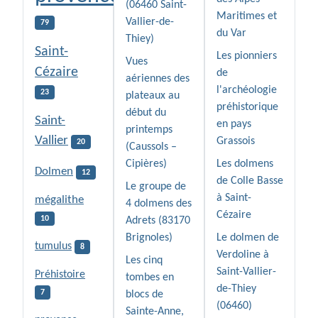
(06460 Saint-
Maritimes et
Vallier-de-
79
du Var
Thiey)
Saint-
Les pionniers
Vues
Cézaire
de
aériennes des
l'archéologie
23
plateaux au
préhistorique
début du
Saint-
en pays
printemps
Vallier
Grassois
20
(Caussols –
Cipières)
Les dolmens
Dolmen
12
de Colle Basse
Le groupe de
à Saint-
mégalithe
4 dolmens des
Cézaire
10
Adrets (83170
Brignoles)
Le dolmen de
tumulus
8
Verdoline à
Les cinq
Saint-Vallier-
Préhistoire
tombes en
de-Thiey
7
blocs de
(06460)
Sainte-Anne,