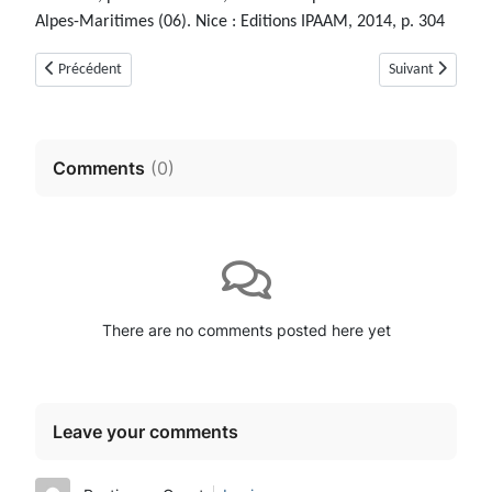
Alpes-Maritimes (06). Nice : Editions IPAAM, 2014, p. 304
Article précédent : Le Tumulus N°2 de Sargier (Saint-Cézaire-sur-Siagne 
Article suivant :
Précédent
Suivant
Comments
(
0
)
There are no comments posted here yet
Leave your comments