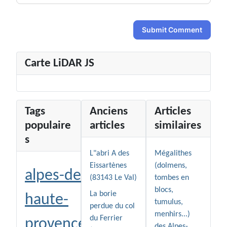
Submit Comment
Carte LiDAR JS
Tags
Anciens
Articles
populaire
articles
similaires
s
L"abri A des
Mégalithes
Eissartènes
(dolmens,
alpes-de-
(83143 Le Val)
tombes en
blocs,
La borie
haute-
tumulus,
perdue du col
menhirs...)
du Ferrier
provence
des Alpes-