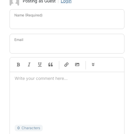
Posting as Guest
Login
Name (Required)
Email
-
-
-
-
-
-
-
-
-
-
-
-
-
-
-
-
-
-
-
-
-
-
-
-
-
-
-
-
-
-
0
Characters