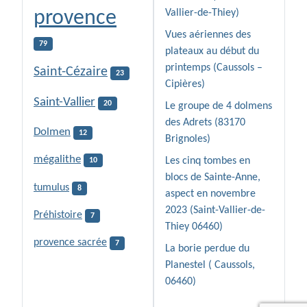
provence
Vallier-de-Thiey)
Vues aériennes des
79
plateaux au début du
printemps (Caussols –
Saint-Cézaire
23
Cipières)
Saint-Vallier
20
Le groupe de 4 dolmens
des Adrets (83170
Dolmen
12
Brignoles)
mégalithe
Les cinq tombes en
10
blocs de Sainte-Anne,
tumulus
8
aspect en novembre
2023 (Saint-Vallier-de-
Préhistoire
7
Thiey 06460)
provence sacrée
7
La borie perdue du
Planestel ( Caussols,
06460)